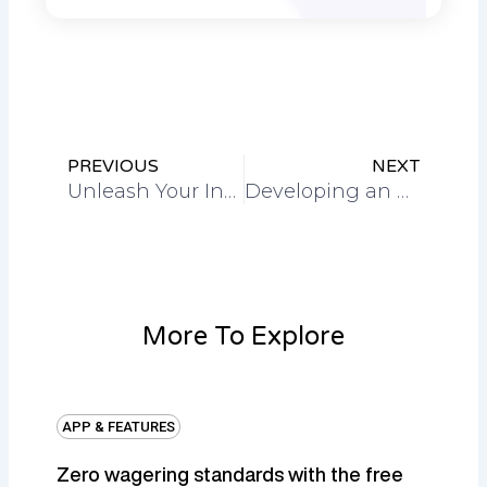
Prev
Nex
PREVIOUS
NEXT
Unleash Your Inner Maverick with PokerStars Australia Adventure
Developing an Online Casino App: A Comprehensive Case Study
More To Explore
APP & FEATURES
Zero wagering standards with the free