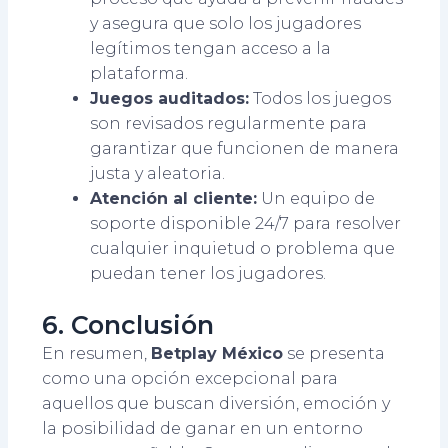
y asegura que solo los jugadores
legítimos tengan acceso a la
plataforma.
Juegos auditados:
Todos los juegos
son revisados regularmente para
garantizar que funcionen de manera
justa y aleatoria.
Atención al cliente:
Un equipo de
soporte disponible 24/7 para resolver
cualquier inquietud o problema que
puedan tener los jugadores.
6. Conclusión
En resumen,
Betplay México
se presenta
como una opción excepcional para
aquellos que buscan diversión, emoción y
la posibilidad de ganar en un entorno