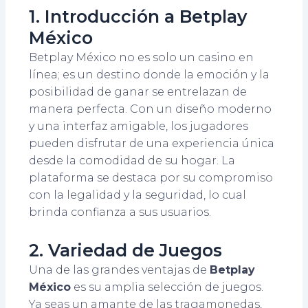
1. Introducción a Betplay
México
Betplay México no es solo un casino en
línea; es un destino donde la emoción y la
posibilidad de ganar se entrelazan de
manera perfecta. Con un diseño moderno
y una interfaz amigable, los jugadores
pueden disfrutar de una experiencia única
desde la comodidad de su hogar. La
plataforma se destaca por su compromiso
con la legalidad y la seguridad, lo cual
brinda confianza a sus usuarios.
2. Variedad de Juegos
Una de las grandes ventajas de
Betplay
México
es su amplia selección de juegos.
Ya seas un amante de las tragamonedas,