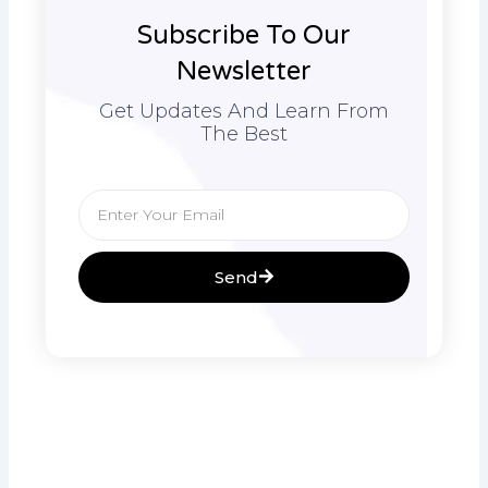
Subscribe To Our
Newsletter
Get Updates And Learn From
The Best
Email
Send
Prev
Nex