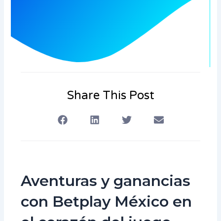
Share This Post
Aventuras y ganancias
con Betplay México en