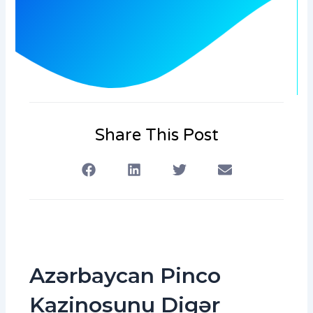
Share This Post
Azərbaycan Pinco
Kazinosunu Digər