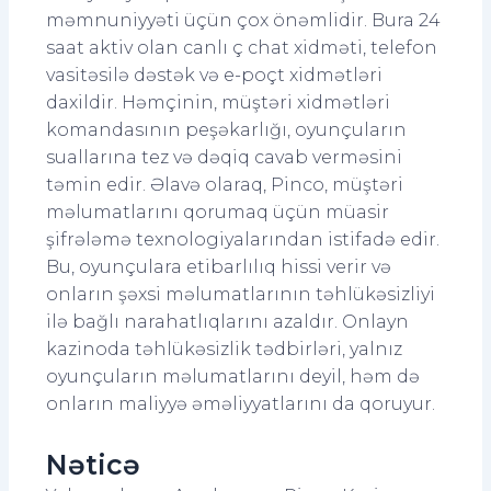
məmnuniyyəti üçün çox önəmlidir. Bura 24
saat aktiv olan canlı ç chat xidməti, telefon
vasitəsilə dəstək və e-poçt xidmətləri
daxildir. Həmçinin, müştəri xidmətləri
komandasının peşəkarlığı, oyunçuların
suallarına tez və dəqiq cavab verməsini
təmin edir. Əlavə olaraq, Pinco, müştəri
məlumatlarını qorumaq üçün müasir
şifrələmə texnologiyalarından istifadə edir.
Bu, oyunçulara etibarlılıq hissi verir və
onların şəxsi məlumatlarının təhlükəsizliyi
ilə bağlı narahatlıqlarını azaldır. Onlayn
kazinoda təhlükəsizlik tədbirləri, yalnız
oyunçuların məlumatlarını deyil, həm də
onların maliyyə əməliyyatlarını da qoruyur.
Nəticə