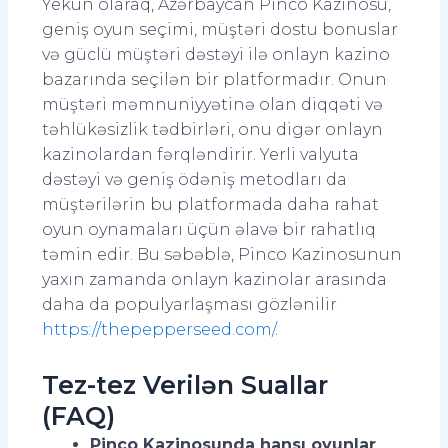
Yekun olaraq, Azərbaycan Pinco Kazinosu,
geniş oyun seçimi, müştəri dostu bonuslar
və güclü müştəri dəstəyi ilə onlayn kazino
bazarında seçilən bir platformadır. Onun
müştəri məmnuniyyətinə olan diqqəti və
təhlükəsizlik tədbirləri, onu digər onlayn
kazinolardan fərqləndirir. Yerli valyuta
dəstəyi və geniş ödəniş metodları da
müştərilərin bu platformada daha rahat
oyun oynamaları üçün əlavə bir rahatlıq
təmin edir. Bu səbəblə, Pinco Kazinosunun
yaxın zamanda onlayn kazinolar arasında
daha da populyarlaşması gözlənilir
https://thepepperseed.com/
.
Tez-tez Verilən Suallar
(FAQ)
Pinco Kazinosunda hansı oyunlar