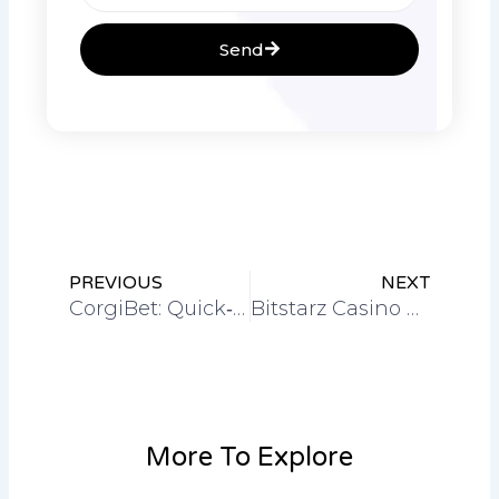
Send
Prev
Nex
PREVIOUS
NEXT
CorgiBet: Quick‑Hit Slot Action for the On‑The‑Go Player
Bitstarz Casino Unleashes Daring Adventures in Digital Gaming
More To Explore