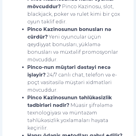
mövcuddur?
Pinco Kazinosu, slot,
blackjack, poker və rulet kimi bir çox
oyun təklif edir.
Pinco Kazinosunun bonusları nə
cürdür?
Yeni oyuncular üçün
qeydiyyat bonusları, yükləmə
bonusları və müxtəlif promosyonlar
mövcuddur.
Pinco-nun müştəri dəstəyi necə
işləyir?
24/7 canlı chat, telefon və e-
poçt vasitəsilə müştəri xidmətləri
mövcuddur.
Pinco Kazinosunun təhlükəsizlik
tədbirləri nədir?
Müasir şifrələmə
texnologiyası və müntəzəm
təhlükəsizlik yoxlamaları həyata
keçirilir.
Hansı ödəniş metodları qəbul edilir?