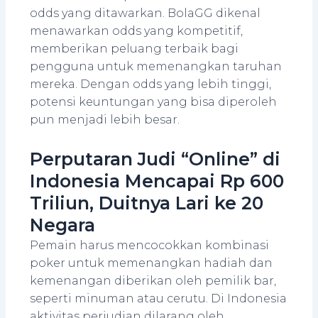
odds yang ditawarkan. BolaGG dikenal
menawarkan odds yang kompetitif,
memberikan peluang terbaik bagi
pengguna untuk memenangkan taruhan
mereka. Dengan odds yang lebih tinggi,
potensi keuntungan yang bisa diperoleh
pun menjadi lebih besar.
Perputaran Judi “Online” di
Indonesia Mencapai Rp 600
Triliun, Duitnya Lari ke 20
Negara
Pemain harus mencocokkan kombinasi
poker untuk memenangkan hadiah dan
kemenangan diberikan oleh pemilik bar,
seperti minuman atau cerutu. Di Indonesia
aktivitas perjudian dilarang oleh