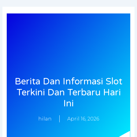
Skip
to
content
Berita Dan Informasi Slot
Terkini Dan Terbaru Hari
Ini
hilan
April 16, 2026