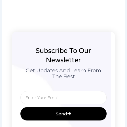
Subscribe To Our
Newsletter
Get Updates And Learn From
The Best
Email
Send