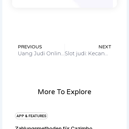
Prev
Nex
PREVIOUS
NEXT
Uang Judi Online Tembus Rp 327 Triliun, Alasan Judi Slot Diminati Masyarakat Indonesia
Slot judi: Kecanduan main slot bisa sebabkan gangguan jiwa Apa ciri-cirinya? BBC News Indonesia
More To Explore
APP & FEATURES
Zahlungsmethoden für Cazimbo