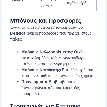
Πόκερ
Hold’em,
μεγάλα κέρδη
Omaha
Μπόνους και Προσφορές
Ένα από τα μεγαλύτερα πλεονεκτήματα του
BetRiot
είναι οι προσφορές που παρέχει στους
παίκτες:
Μπόνους Καλωσορίσματος:
Οι νέοι
παίκτες λαμβάνουν έναν γενναιόδωρο
μπόνους κατά την εγγραφή τους.
Μπόνους Κατάθεσης:
Επιπλέον χρήματα
κατά την κατάθεση σε συγκεκριμένες ημέρες.
Προγράμματα Επιβράβευσης:
Συγκεντρώνετε πόντους και κερδίζετε
ανταμοιβές.
Στρατηγικές για Επιτυχία