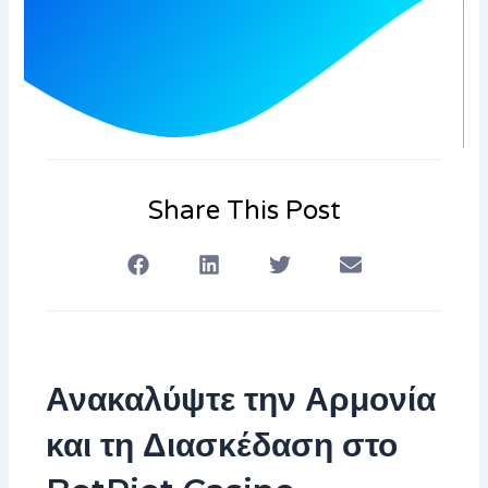
Share This Post
Ανακαλύψτε την Αρμονία
και τη Διασκέδαση στο