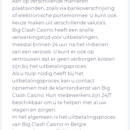
kan op verschillende manieren
plaatsvinden, zoals via bankoverschrijving
of elektronische portemonnee. U kunt ook
keuze maken uit verschillende valuta’s.
Big Clash Casino heeft een snelle
verwerkingstijd voor uitbetalingen,
meestal binnen 24 uur na het indienen
van een verzoek. U kunt er ook op
vertrouwen dat er geen verborgen kosten
zijn bij het uitbetalingsproces.
Als u hulp nodig heeft bij het
uitbetalingsproces, kan u contact
opnemen met de klantendienst van Big
Clash Casino. Hun medewerkers zijn 24/7
beschikbaar om u te helpen met al uw
vragen en zorgen.
In het algemeen is het uitbetalingsproces
van Big Clash Casino in België