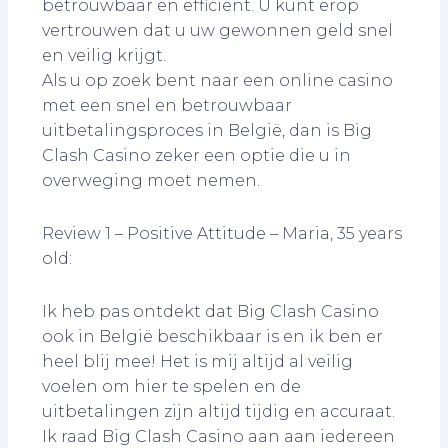
betrouwbaar en efficiënt. U kunt erop
vertrouwen dat u uw gewonnen geld snel
en veilig krijgt.
Als u op zoek bent naar een online casino
met een snel en betrouwbaar
uitbetalingsproces in België, dan is Big
Clash Casino zeker een optie die u in
overweging moet nemen.
Review 1 – Positive Attitude – Maria, 35 years
old:
Ik heb pas ontdekt dat Big Clash Casino
ook in België beschikbaar is en ik ben er
heel blij mee! Het is mij altijd al veilig
voelen om hier te spelen en de
uitbetalingen zijn altijd tijdig en accuraat.
Ik raad Big Clash Casino aan aan iedereen