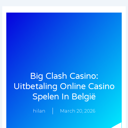
Skip
to
content
Big Clash Casino:
Uitbetaling Online Casino
Spelen In België
hilan
March 20, 2026