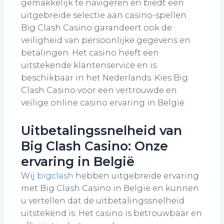
gemakkelijk te navigeren en biedt een
uitgebreide selectie aan casino-spellen.
Big Clash Casino garandeert ook de
veiligheid van persoonlijke gegevens en
betalingen. Het casino heeft een
uitstekende klantenservice en is
beschikbaar in het Nederlands. Kies Big
Clash Casino voor een vertrouwde en
veilige online casino ervaring in België.
Uitbetalingssnelheid van
Big Clash Casino: Onze
ervaring in België
Wij
bigclash
hebben uitgebreide ervaring
met Big Clash Casino in België en kunnen
u vertellen dat de uitbetalingssnelheid
uitstekend is. Het casino is betrouwbaar en