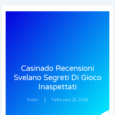
Skip
to
content
Casinado Recensioni
Svelano Segreti Di Gioco
Inaspettati
hilan
February 25, 2026