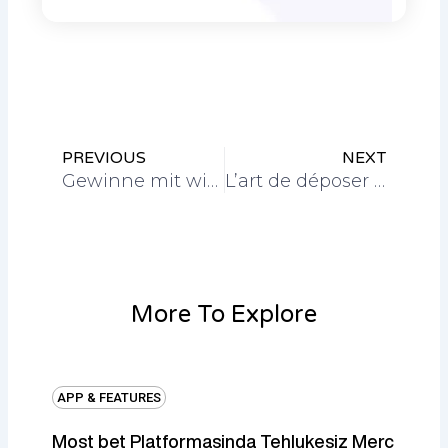
Prev
Nex
PREVIOUS
NEXT
Gewinne mit winbay Freispielen und entfessle das Glücksspiel-Abenteuer
L’art de déposer sur casinado pour des gains éclatants et audacieux
More To Explore
APP & FEATURES
Most bet Platformasinda Tehlukesiz Merc