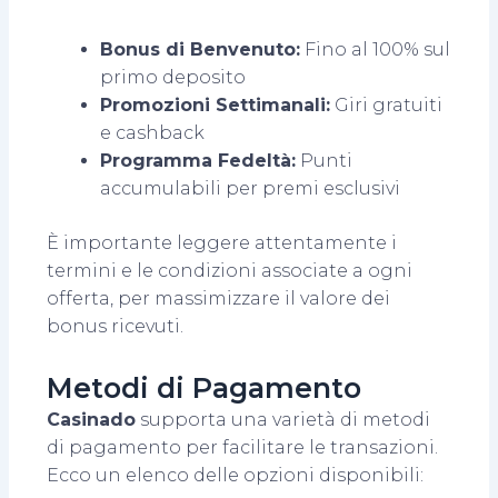
Bonus di Benvenuto:
Fino al 100% sul
primo deposito
Promozioni Settimanali:
Giri gratuiti
e cashback
Programma Fedeltà:
Punti
accumulabili per premi esclusivi
È importante leggere attentamente i
termini e le condizioni associate a ogni
offerta, per massimizzare il valore dei
bonus ricevuti.
Metodi di Pagamento
Casinado
supporta una varietà di metodi
di pagamento per facilitare le transazioni.
Ecco un elenco delle opzioni disponibili: