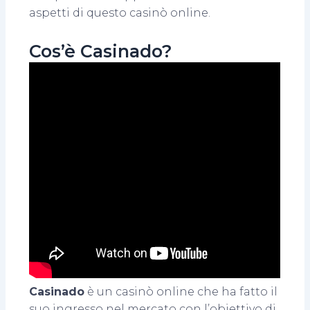
aspetti di questo casinò online.
Cos’è Casinado?
Casinado
è un casinò online che ha fatto il
suo ingresso nel mercato con l’obiettivo di