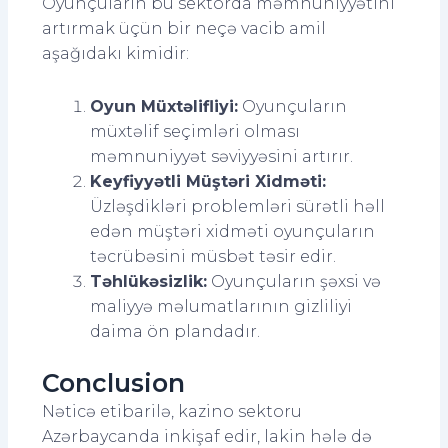
Oyunçuların bu sektorda məmnuniyyətini
artırmak üçün bir neçə vacib amil
aşağıdakı kimidir:
Oyun Müxtəlifliyi:
Oyunçuların
müxtəlif seçimləri olması
məmnuniyyət səviyyəsini artırır.
Keyfiyyətli Müştəri Xidməti:
Üzləşdikləri problemləri sürətli həll
edən müştəri xidməti oyunçuların
təcrübəsini müsbət təsir edir.
Təhlükəsizlik:
Oyunçuların şəxsi və
maliyyə məlumatlarının gizliliyi
daima ön plandadır.
Conclusion
Nəticə etibarilə, kazino sektoru
Azərbaycanda inkişaf edir, lakin hələ də