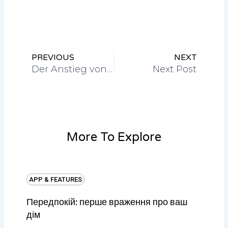
Prev
Nex
PREVIOUS
NEXT
Der Anstieg von Casino-Poker Krypto-Spielstätten: Eine neue Ära des Online-Spielens
Next Post
More To Explore
APP & FEATURES
Передпокій: перше враження про ваш
дім