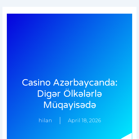
Skip
to
content
Casino Azərbaycanda:
Digər Ölkələrlə
Müqayisədə
hilan
April 18, 2026