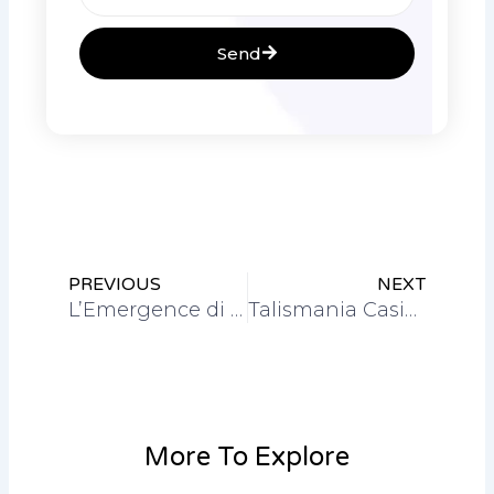
Send
Prev
Nex
PREVIOUS
NEXT
L’Emergence di Ethereum Gambling Enterprises: A Brand-new Frontier nel Gaming Online
Talismania Casino Avis une Évasion Éblouissante vers le Jeu
More To Explore