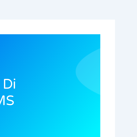
 Di
MS