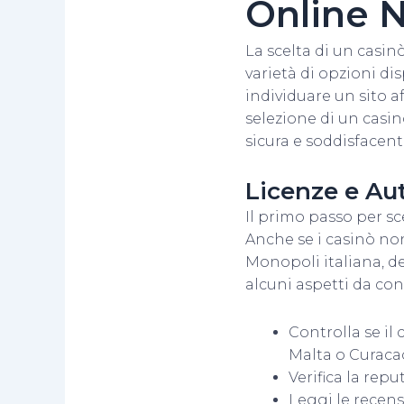
Online 
La scelta di un cas
varietà di opzioni dis
individuare un sito a
selezione di un casin
sicura e soddisfacent
Licenze e Au
Il primo passo per sce
Anche se i casinò n
Monopoli italiana, de
alcuni aspetti da con
Controlla se il
Malta o Curaca
Verifica la repu
Leggi le recens