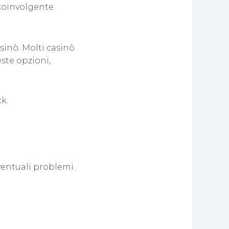
 coinvolgente.
sinò. Molti casinò
ste opzioni,
k.
entuali problemi.