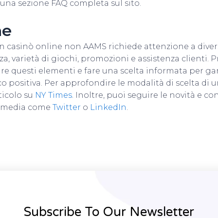
i una sezione FAQ completa sul sito.
ne
 un casinò online non AAMS richiede attenzione a divers
za, varietà di giochi, promozioni e assistenza clienti. 
re questi elementi e fare una scelta informata per gar
o positiva. Per approfondire le modalità di scelta di 
ticolo su
NY Times
. Inoltre, puoi seguire le novità e co
al media come
Twitter
o
LinkedIn
.
Subscribe To Our Newsletter