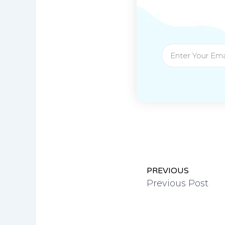
Email
Prev
PREVIOUS
Previous Post