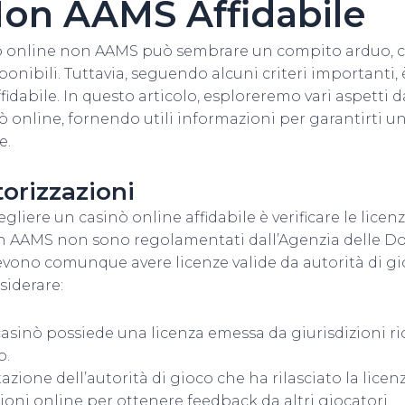
Non AAMS Affidabile
inò online non AAMS può sembrare un compito arduo, 
ponibili. Tuttavia, seguendo alcuni criteri importanti, 
ffidabile. In questo articolo, esploreremo vari aspetti 
ò online, fornendo utili informazioni per garantirti u
e.
torizzazioni
gliere un casinò online affidabile è verificare le licenz
on AAMS non sono regolamentati dall’Agenzia delle D
vono comunque avere licenze valide da autorità di gio
siderare:
 casinò possiede una licenza emessa da giurisdizioni 
o.
tazione dell’autorità di gioco che ha rilasciato la licenz
ioni online per ottenere feedback da altri giocatori.