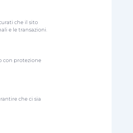
urati che il sito
ali e le transazioni.
to con protezione
antire che ci sia