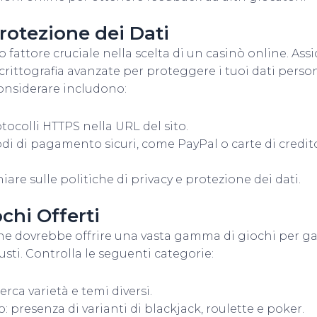
rotezione dei Dati
o fattore cruciale nella scelta di un casinò online. Assic
 crittografia avanzate per proteggere i tuoi dati person
onsiderare includono:
tocolli HTTPS nella URL del sito.
odi di pagamento sicuri, come PayPal o carte di credi
iare sulle politiche di privacy e protezione dei dati.
ochi Offerti
e dovrebbe offrire una vasta gamma di giochi per gar
usti. Controlla le seguenti categorie:
rca varietà e temi diversi.
: presenza di varianti di blackjack, roulette e poker.