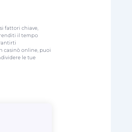
i fattori chiave,
Prenditi il tempo
antirti
un casinò online, puoi
ndividere le tue