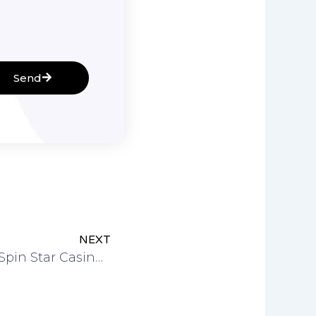
Send
Next
NEXT
Étoiles tournoyantes au Spin Star Casino où la chance s’éveille