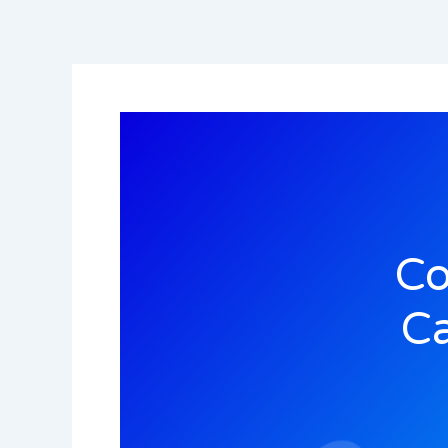
Skip
to
content
Co
C