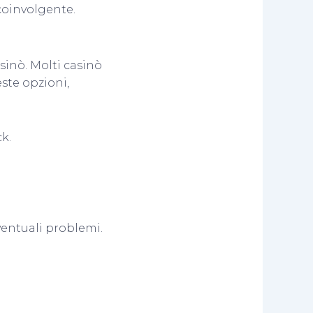
 coinvolgente.
sinò. Molti casinò
ste opzioni,
k.
entuali problemi.