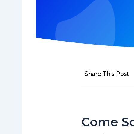
Share This Post
Come Sce