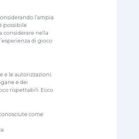
considerando l’ampia
è possibile
da considerare nella
n’esperienza di gioco
e e le autorizzazioni.
ogane e dei
co rispettabili. Ecco
riconosciute come
a.