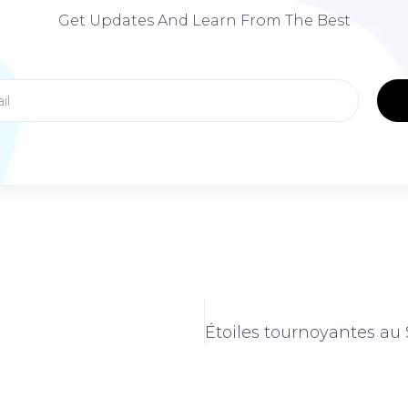
Get Updates And Learn From The Best