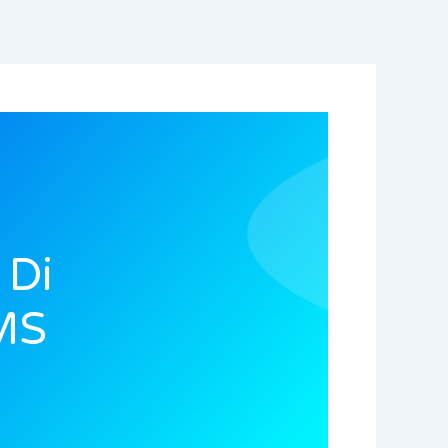
 Di
MS