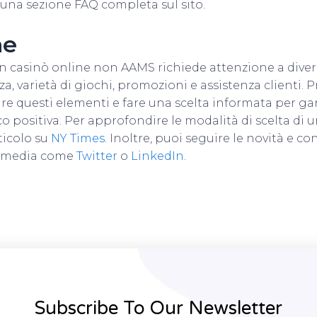
i una sezione FAQ completa sul sito.
ne
 un casinò online non AAMS richiede attenzione a divers
za, varietà di giochi, promozioni e assistenza clienti. 
re questi elementi e fare una scelta informata per gar
o positiva. Per approfondire le modalità di scelta di 
ticolo su
NY Times
. Inoltre, puoi seguire le novità e co
al media come
Twitter
o
LinkedIn
.
Subscribe To Our Newsletter