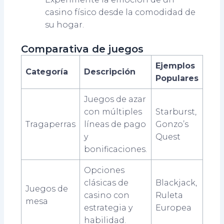
casino físico desde la comodidad de
su hogar.
Comparativa de juegos
Ejemplos
Categoría
Descripción
Populares
Juegos de azar
con múltiples
Starburst,
Tragaperras
líneas de pago
Gonzo’s
y
Quest
bonificaciones.
Opciones
clásicas de
Blackjack,
Juegos de
casino con
Ruleta
mesa
estrategia y
Europea
habilidad.