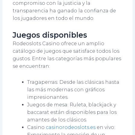
compromiso con la justicia y la
transparencia ha ganado la confianza de
los jugadores en todo el mundo.
Juegos disponibles
Rodeoslots Casino ofrece un amplio
catálogo de juegos que satisface todos los
gustos. Entre las categorías más populares
se encuentran:
Tragaperras: Desde las clásicas hasta
las más modernas con gráficos
impresionantes.
Juegos de mesa: Ruleta, blackjack y
baccarat están disponibles para los
amantes de los clásicos.
Casino
casinorodeoslots.es
en vivo:
Experimente la emoción de un