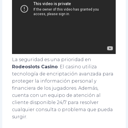
La seguridad es una prioridad en
Rodeoslots Casino
. El casino utiliza
tecnología de encriptación avanzada para
proteger la información personal y
financiera de los jugadores. Además,
cuenta con un equipo de atención al
cliente disponible 24/7 para resolver
cualquier consulta o problema que pueda
surgir.