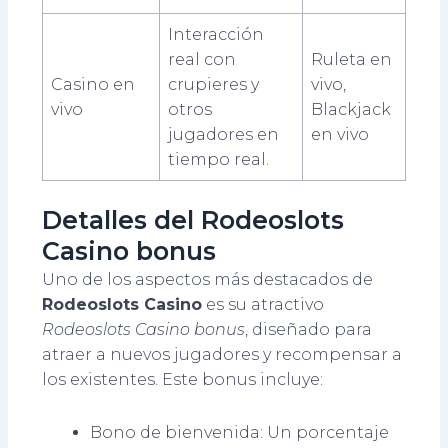
Interacción
real con
Ruleta en
Casino en
crupieres y
vivo,
vivo
otros
Blackjack
jugadores en
en vivo
tiempo real.
Detalles del Rodeoslots
Casino bonus
Uno de los aspectos más destacados de
Rodeoslots Casino
es su atractivo
Rodeoslots Casino bonus
, diseñado para
atraer a nuevos jugadores y recompensar a
los existentes. Este bonus incluye:
Bono de bienvenida: Un porcentaje