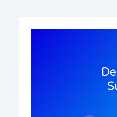
Skip
to
content
De
S