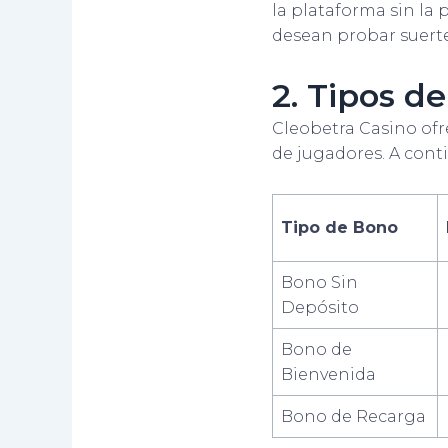
la plataforma sin la 
desean probar suert
2. Tipos d
Cleobetra Casino ofr
de jugadores. A con
Tipo de Bono
Bono Sin
Depósito
Bono de
Bienvenida
Bono de Recarga