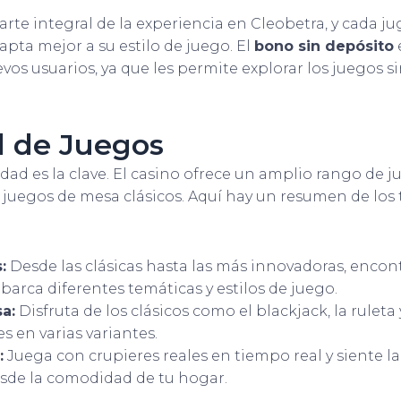
rte integral de la experiencia en Cleobetra, y cada j
apta mejor a su estilo de juego. El
bono sin depósito
evos usuarios, ya que les permite explorar los juegos s
d de Juegos
edad es la clave. El casino ofrece un amplio rango de 
uegos de mesa clásicos. Aquí hay un resumen de los 
:
Desde las clásicas hasta las más innovadoras, encon
barca diferentes temáticas y estilos de juego.
a:
Disfruta de los clásicos como el blackjack, la ruleta 
s en varias variantes.
:
Juega con crupieres reales en tiempo real y siente l
esde la comodidad de tu hogar.