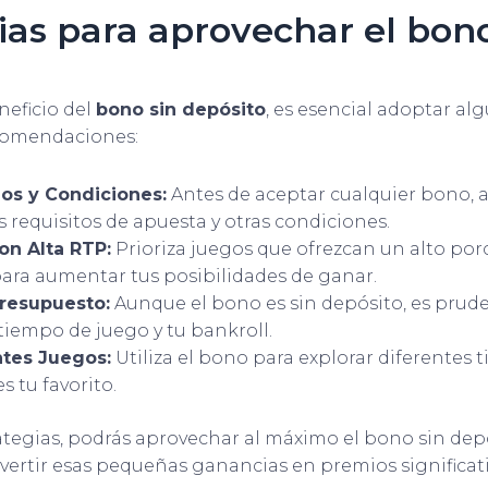
gias para aprovechar el bono
neficio del
bono sin depósito
, es esencial adoptar alg
comendaciones:
os y Condiciones:
Antes de aceptar cualquier bono, 
requisitos de apuesta y otras condiciones.
on Alta RTP:
Prioriza juegos que ofrezcan un alto por
para aumentar tus posibilidades de ganar.
Presupuesto:
Aunque el bono es sin depósito, es prud
 tiempo de juego y tu bankroll.
ntes Juegos:
Utiliza el bono para explorar diferentes t
s tu favorito.
ategias, podrás aprovechar al máximo el bono sin depó
ertir esas pequeñas ganancias en premios significati