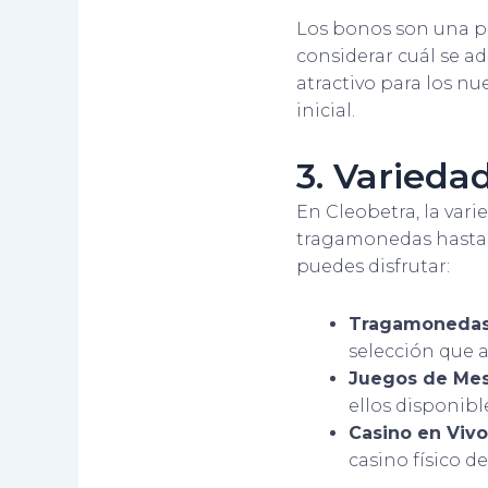
Los bonos son una pa
considerar cuál se ad
atractivo para los nu
inicial.
3. Varieda
En Cleobetra, la vari
tragamonedas hasta j
puedes disfrutar:
Tragamonedas
selección que a
Juegos de Mes
ellos disponible
Casino en Vivo
casino físico d