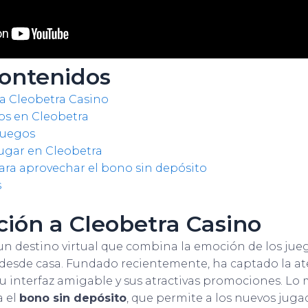
Contenidos
 a Cleobetra Casino
nos en Cleobetra
Juegos
jugar en Cleobetra
para aprovechar el bono sin depósito
s
cción a Cleobetra Casino
un destino virtual que combina la emoción de los jueg
desde casa. Fundado recientemente, ha captado la a
u interfaz amigable y sus atractivas promociones. Lo
a el
bono sin depósito
, que permite a los nuevos jug