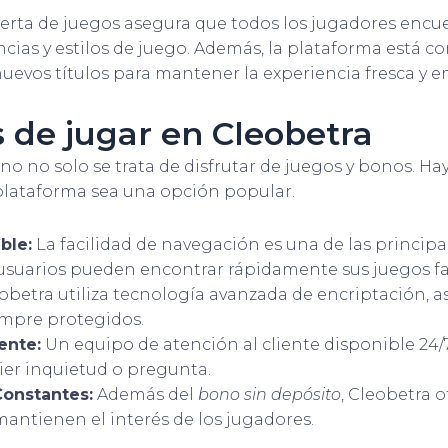
oferta de juegos asegura que todos los jugadores encu
ncias y estilos de juego. Además, la plataforma está 
uevos títulos para mantener la experiencia fresca y 
s de jugar en Cleobetra
no no solo se trata de disfrutar de juegos y bonos. H
plataforma sea una opción popular.
ble:
La facilidad de navegación es una de las principa
 usuarios pueden encontrar rápidamente sus juegos fa
obetra utiliza tecnología avanzada de encriptación, 
empre protegidos.
ente:
Un equipo de atención al cliente disponible 24/7
ier inquietud o pregunta.
onstantes:
Además del
bono sin depósito
, Cleobetra 
antienen el interés de los jugadores.