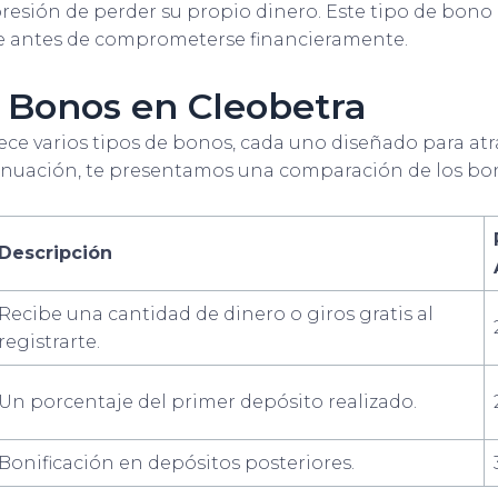
presión de perder su propio dinero. Este tipo de bono
e antes de comprometerse financieramente.
e Bonos en Cleobetra
ece varios tipos de bonos, cada uno diseñado para atr
tinuación, te presentamos una comparación de los bo
Descripción
Recibe una cantidad de dinero o giros gratis al
registrarte.
Un porcentaje del primer depósito realizado.
Bonificación en depósitos posteriores.