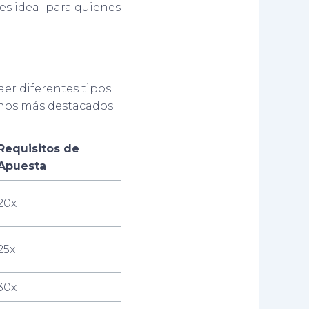
 es ideal para quienes
aer diferentes tipos
nos más destacados:
Requisitos de
Apuesta
20x
25x
30x