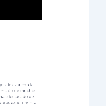
os de azar con la
tención de muchos
 más destacado de
adores experimentar