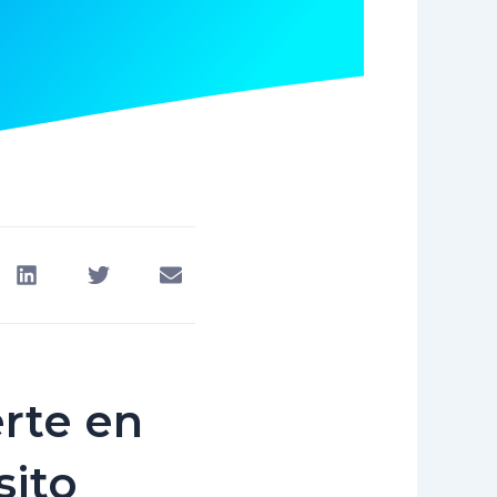
rte en
sito