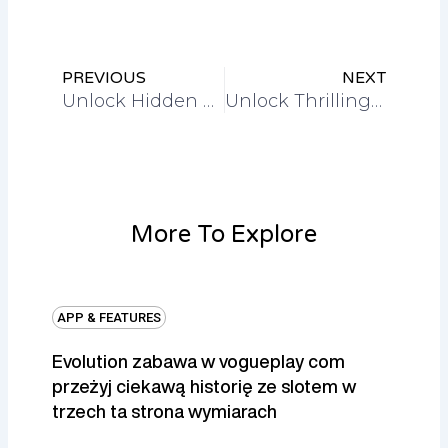
Prev
Nex
PREVIOUS
NEXT
Unlock Hidden Riches with Exclusive Pure Casino Bonus Codes
Unlock Thrilling Wins with the Unmatched PointsBet Deposit Surprise
More To Explore
APP & FEATURES
Evolution zabawa w vogueplay com
przeżyj ciekawą historię ze slotem w
trzech ta strona wymiarach