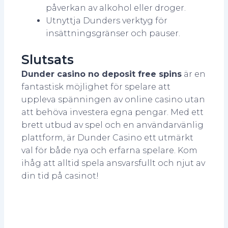
påverkan av alkohol eller droger.
Utnyttja Dunders verktyg för
insättningsgränser och pauser.
Slutsats
Dunder casino no deposit free spins
är en
fantastisk möjlighet för spelare att
uppleva spänningen av online casino utan
att behöva investera egna pengar. Med ett
brett utbud av spel och en användarvänlig
plattform, är Dunder Casino ett utmärkt
val för både nya och erfarna spelare. Kom
ihåg att alltid spela ansvarsfullt och njut av
din tid på casinot!