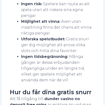
Ingen risk:
Spelare kan njuta av att
spela utan att riskera sina egna
pengar.
Möjlighet att vinna:
Även utan
insättning finns det chans att vinna
riktiga pengar.
Utforska spelutbudet:
Gratis snurr
ger dig möjlighet att prova olika
slots och hitta dina favoriter.
Ingen tidsbegränsning:
Många
gånger är dessa erbjudanden
tillgängliga under en längre tid,
vilket ger spelare möjlighet att
använda dem när de vill.
Hur du får dina gratis snurr
Att få tillgång till
dunder casino no
deposit free spins
är enklare än vad man