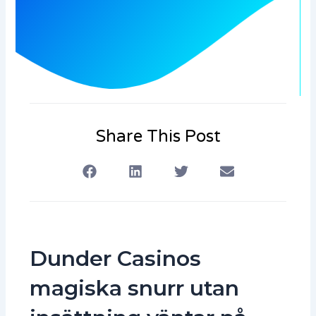
Share This Post
Dunder Casinos
magiska snurr utan