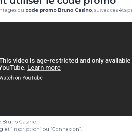
 utiliser le code promo
antages du
code promo Bruno Casino
, suivez ces étap
de Bruno Casino.
nglet “Inscription” ou “Connexion”.