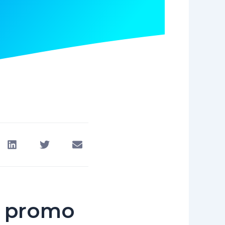
e promo