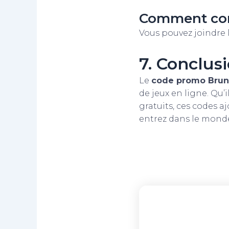
Comment cont
Vous pouvez joindre l
7. Conclus
Le
code promo Brun
de jeux en ligne. Qu’
gratuits, ces codes a
entrez dans le mond