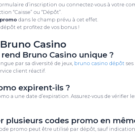
ormulaire d’inscription ou connectez-vous à votre co
ction “Caisse” ou “Dépôt”.
 promo
dans le champ prévu à cet effet.
 dépôt et profitez de vos bonus !
 Bruno Casino
i rend Bruno Casino unique ?
ngue par sa diversité de jeux,
bruno casino dépôt
ses
ice client réactif.
omo expirent-ils ?
o a une date d’expiration. Assurez-vous de vérifier les
iser plusieurs codes promo en mê
ode promo peut être utilisé par dépôt, sauf indication