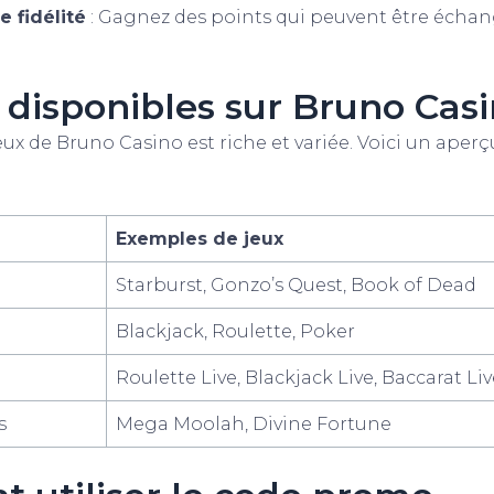
 fidélité
: Gagnez des points qui peuvent être échan
x disponibles sur Bruno Cas
ux de Bruno Casino est riche et variée. Voici un aperç
Exemples de jeux
Starburst, Gonzo’s Quest, Book of Dead
Blackjack, Roulette, Poker
Roulette Live, Blackjack Live, Baccarat Li
s
Mega Moolah, Divine Fortune