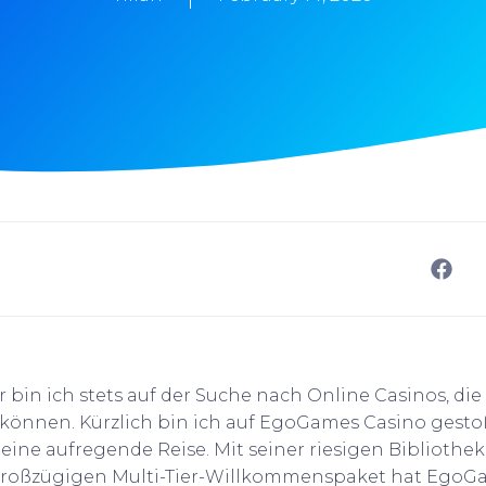
r bin ich stets auf der Suche nach Online Casinos, die 
 können. Kürzlich bin ich auf EgoGames Casino gesto
 eine aufregende Reise. Mit seiner riesigen Bibliothe
roßzügigen Multi-Tier-Willkommenspaket hat EgoGam