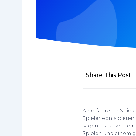
Share This Post
Als erfahrener Spiele
Spielerlebnis bieten
sagen, es ist seitdem
Spielen und einem g