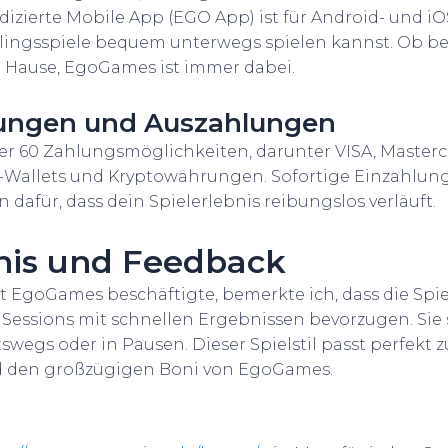
edizierte Mobile App (EGO App) ist für Android- und iO
blingsspiele bequem unterwegs spielen kannst. Ob b
Hause, EgoGames ist immer dabei.
lungen und Auszahlungen
r 60 Zahlungsmöglichkeiten, darunter VISA, Masterc
Wallets und Kryptowährungen. Sofortige Einzahlun
dafür, dass dein Spielerlebnis reibungslos verläuft.
bnis und Feedback
it EgoGames beschäftigte, bemerkte ich, dass die Spie
 Sessions mit schnellen Ergebnissen bevorzugen. Sie s
wegs oder in Pausen. Dieser Spielstil passt perfekt z
d den großzügigen Boni von EgoGames.