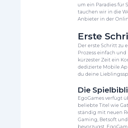
um ein Paradies für S
tauchen wir in die 
Anbieter in der Onl
Erste Sch
Der erste Schritt zu
Prozess einfach und 
kürzester Zeit ein Ko
dedizierte Mobile Ap
du deine Lieblingsspi
Die Spielbib
EgoGames verfügt üb
beliebte Titel wie G
ständig mit neuen R
Gaming, Betsoft und P
bevorzugst, EgoGames