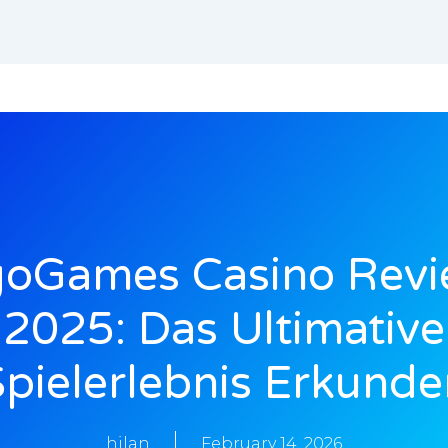
oGames Casino Rev
2025: Das Ultimative
Spielerlebnis Erkunde
hilan
February 14, 2026