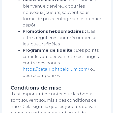
bienvenue généreux pour les
nouveaux joueurs, souvent sous
forme de pourcentage sur le premier
dépôt.
Promotions hebdomadaires :
Des
offres régulières pour récompenser
les joueurs fidèles.
Programme de fidélité :
Des points
cumulés qui peuvent être échangés
contre des bonus
https://betalrightbelgium.com/
ou
des récompenses.
Conditions de mise
Il est important de noter que les bonus
sont souvent soumis à des conditions de
mise. Cela signifie que les joueurs doivent
parier un certain montant avant de