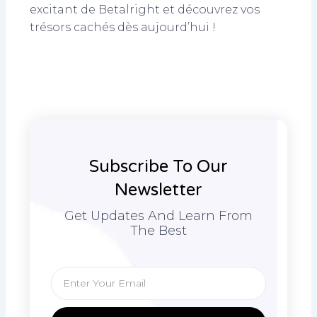
excitant de Betalright et découvrez vos
trésors cachés dès aujourd’hui !
Subscribe To Our
Newsletter
Get Updates And Learn From
The Best
Email