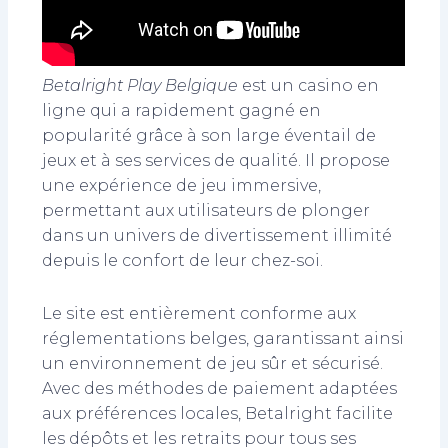
Betalright Play Belgique
est un casino en
ligne qui a rapidement gagné en
popularité grâce à son large éventail de
jeux et à ses services de qualité. Il propose
une expérience de jeu immersive,
permettant aux utilisateurs de plonger
dans un univers de divertissement illimité
depuis le confort de leur chez-soi.
Le site est entièrement conforme aux
réglementations belges, garantissant ainsi
un environnement de jeu sûr et sécurisé.
Avec des méthodes de paiement adaptées
aux préférences locales, Betalright facilite
les dépôts et les retraits pour tous ses