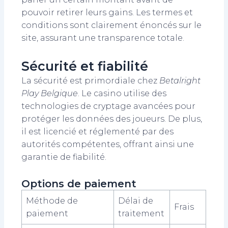
pouvoir retirer leurs gains. Les termes et
conditions sont clairement énoncés sur le
site, assurant une transparence totale.
Sécurité et fiabilité
La sécurité est primordiale chez
Betalright
Play Belgique
. Le casino utilise des
technologies de cryptage avancées pour
protéger les données des joueurs. De plus,
il est licencié et réglementé par des
autorités compétentes, offrant ainsi une
garantie de fiabilité.
Options de paiement
Méthode de
Délai de
Frais
paiement
traitement