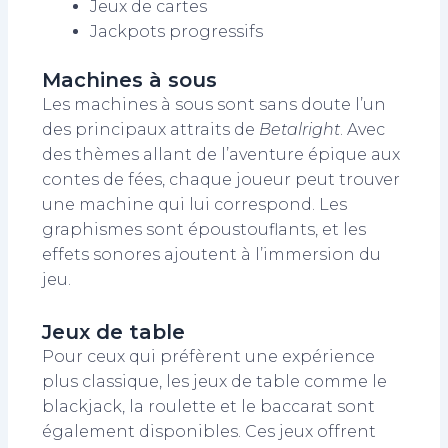
Jeux de cartes
Jackpots progressifs
Machines à sous
Les machines à sous sont sans doute l’un
des principaux attraits de
Betalright
. Avec
des thèmes allant de l’aventure épique aux
contes de fées, chaque joueur peut trouver
une machine qui lui correspond. Les
graphismes sont époustouflants, et les
effets sonores ajoutent à l’immersion du
jeu.
Jeux de table
Pour ceux qui préfèrent une expérience
plus classique, les jeux de table comme le
blackjack, la roulette et le baccarat sont
également disponibles. Ces jeux offrent