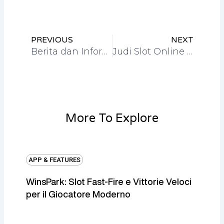
Prev
Nex
PREVIOUS
NEXT
Berita dan Informasi Slot Terkini dan Terbaru Hari ini
Judi Slot Online Terbaru Terpercaya
More To Explore
APP & FEATURES
WinsPark: Slot Fast‑Fire e Vittorie Veloci
per il Giocatore Moderno