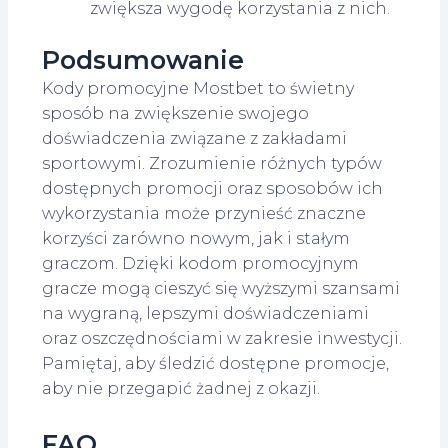
zwiększa wygodę korzystania z nich.
Podsumowanie
Kody promocyjne Mostbet to świetny
sposób na zwiększenie swojego
doświadczenia związane z zakładami
sportowymi. Zrozumienie różnych typów
dostępnych promocji oraz sposobów ich
wykorzystania może przynieść znaczne
korzyści zarówno nowym, jak i stałym
graczom. Dzięki kodom promocyjnym
gracze mogą cieszyć się wyższymi szansami
na wygraną, lepszymi doświadczeniami
oraz oszczędnościami w zakresie inwestycji.
Pamiętaj, aby śledzić dostępne promocje,
aby nie przegapić żadnej z okazji.
FAQ