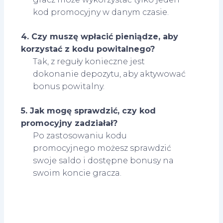
kod promocyjny w danym czasie.
4. Czy muszę wpłacić pieniądze, aby
korzystać z kodu powitalnego?
Tak, z reguły konieczne jest
dokonanie depozytu, aby aktywować
bonus powitalny.
5. Jak mogę sprawdzić, czy kod
promocyjny zadziałał?
Po zastosowaniu kodu
promocyjnego możesz sprawdzić
swoje saldo i dostępne bonusy na
swoim koncie gracza.