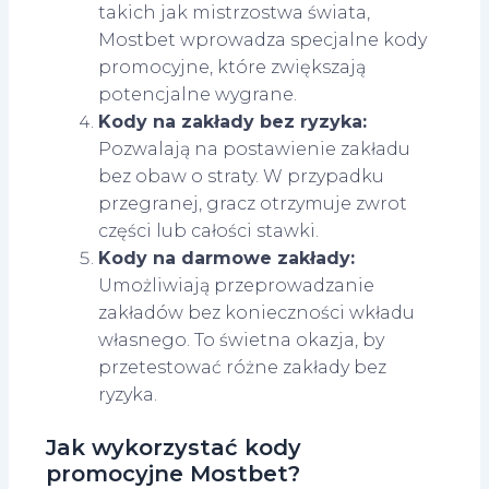
takich jak mistrzostwa świata,
Mostbet wprowadza specjalne kody
promocyjne, które zwiększają
potencjalne wygrane.
Kody na zakłady bez ryzyka:
Pozwalają na postawienie zakładu
bez obaw o straty. W przypadku
przegranej, gracz otrzymuje zwrot
części lub całości stawki.
Kody na darmowe zakłady:
Umożliwiają przeprowadzanie
zakładów bez konieczności wkładu
własnego. To świetna okazja, by
przetestować różne zakłady bez
ryzyka.
Jak wykorzystać kody
promocyjne Mostbet?