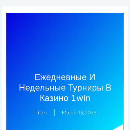
Skip
to
content
Ежедневные И
Недельные Турниры В
Казино 1win
hilan
March 13, 2026