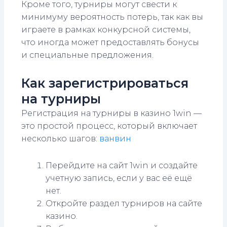
Кроме того, турниры могут свести к
минимуму вероятность потерь, так как вы
играете в рамках конкурсной системы,
что иногда может предоставлять бонусы
и специальные предложения.
Как зарегистрироваться
на турниры
Регистрация на турниры в казино 1win —
это простой процесс, который включает
несколько шагов:
ванвин
Перейдите на сайт 1win и создайте
учетную запись, если у вас её ещё
нет.
Откройте раздел турниров на сайте
казино.