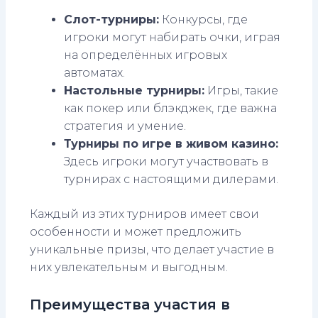
Слот-турниры:
Конкурсы, где
игроки могут набирать очки, играя
на определённых игровых
автоматах.
Настольные турниры:
Игры, такие
как покер или блэкджек, где важна
стратегия и умение.
Турниры по игре в живом казино:
Здесь игроки могут участвовать в
турнирах с настоящими дилерами.
Каждый из этих турниров имеет свои
особенности и может предложить
уникальные призы, что делает участие в
них увлекательным и выгодным.
Преимущества участия в