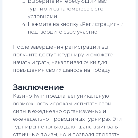
Выберите интересующий вас
турнир и ознакомьтесь с его
условиями.
Нажмите на кнопку «Регистрация» и
подтвердите своё участие.
После завершения регистрации вы
получите доступ к турниру и сможете
начать играть, накапливая очки для
повышения своих шансов на победу.
Заключение
Казино 1win предлагает уникальную
возможность игрокам испытать свои
силы в ежедневно организуемых и
еженедельно проводимых турнирах. Эти
турниры не только дают шанс выиграть
отличные призы, но и позволяют делать