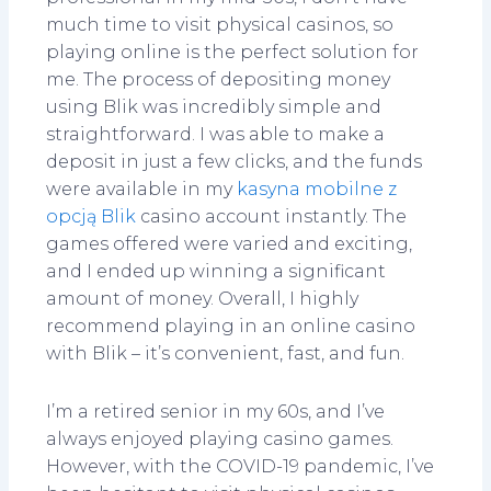
much time to visit physical casinos, so
playing online is the perfect solution for
me. The process of depositing money
using Blik was incredibly simple and
straightforward. I was able to make a
deposit in just a few clicks, and the funds
were available in my
kasyna mobilne z
opcją Blik
casino account instantly. The
games offered were varied and exciting,
and I ended up winning a significant
amount of money. Overall, I highly
recommend playing in an online casino
with Blik – it’s convenient, fast, and fun.
I’m a retired senior in my 60s, and I’ve
always enjoyed playing casino games.
However, with the COVID-19 pandemic, I’ve