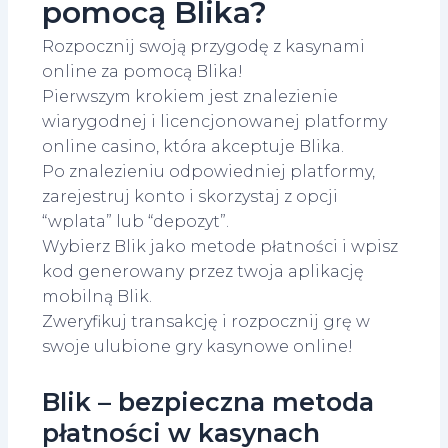
pomocą Blika?
Rozpocznij swoją przygodę z kasynami
online za pomocą Blika!
Pierwszym krokiem jest znalezienie
wiarygodnej i licencjonowanej platformy
online casino, która akceptuje Blika.
Po znalezieniu odpowiedniej platformy,
zarejestruj konto i skorzystaj z opcji
“wplata” lub “depozyt”.
Wybierz Blik jako metode płatności i wpisz
kod generowany przez twoja aplikację
mobilną Blik.
Zweryfikuj transakcję i rozpocznij grę w
swoje ulubione gry kasynowe online!
Blik – bezpieczna metoda
płatności w kasynach