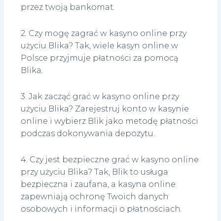
przez twoją bankomat.
2. Czy mogę zagrać w kasyno online przy
użyciu Blika? Tak, wiele kasyn online w
Polsce przyjmuje płatności za pomocą
Blika.
3. Jak zacząć grać w kasyno online przy
użyciu Blika? Zarejestruj konto w kasynie
online i wybierz Blik jako metodę płatności
podczas dokonywania depozytu.
4. Czy jest bezpieczne grać w kasyno online
przy użyciu Blika? Tak, Blik to usługa
bezpieczna i zaufana, a kasyna online
zapewniają ochronę Twoich danych
osobowych i informacji o płatnościach.