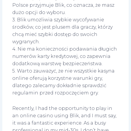
Polsce przyjmuje Blik, co oznacza, że masz
dużo opcji do wyboru.
3. Blik umożliwia szybkie wycofywanie
środków, co jest plusem dla graczy, którzy
chcą mieć szybki dostęp do swoich
wygranych.
4. Nie ma konieczności podawania długich
numerów karty kredytowej, co zapewnia
dodatkową warstwę bezpieczeństwa.
5. Warto zauważyć, że nie wszystkie kasyna
online oferują korzystne warunki gry,
dlatego zalecamy dokładnie sprawdzić
regulamin przed rozpoczęciem gry.
Recently, I had the opportunity to play in
an online casino using Blik, and I must say,
it was a fantastic experience. As a busy
professional in my mid-30s, I don’t have