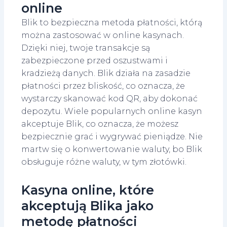
online
Blik to bezpieczna metoda płatności, którą
można zastosować w online kasynach.
Dzięki niej, twoje transakcje są
zabezpieczone przed oszustwami i
kradzieżą danych. Blik działa na zasadzie
płatności przez bliskość, co oznacza, że
wystarczy skanować kod QR, aby dokonać
depozytu. Wiele popularnych online kasyn
akceptuje Blik, co oznacza, że możesz
bezpiecznie grać i wygrywać pieniądze. Nie
martw się o konwertowanie waluty, bo Blik
obsługuje różne waluty, w tym złotówki.
Kasyna online, które
akceptują Blika jako
metodę płatności