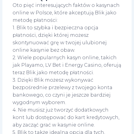
Oto pięć interesujących faktów o kasynach
online w Polsce, które akceptują Blik jako
metodę płatności:
1. Blik to szybka i bezpieczna opcja
płatności, dzięki której możesz
skontynuować grę w twojej ulubionej
online kasynie bez obaw.
2. Wiele popularnych kasyn online, takich
jak Playamo, LV Bet i Energy Casino, oferują
teraz Blik jako metodę płatności.
3. Dzięki Blik możesz wykonywać
bezpośrednie przelewy z twojego konta
bankowego, co czyni je jeszcze bardziej
wygodnym wyborem.
4. Nie musisz już tworzyć dodatkowych
kont lub dostępować do kart kredytowych,
aby zacząć grać w kasynie online.
5. Blik to także idealna opcja dla tych,