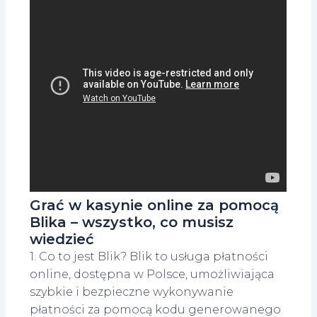
Grać w kasynie online za pomocą
Blika – wszystko, co musisz
wiedzieć
1. Co to jest Blik? Blik to usługa płatności
online, dostępna w Polsce, umożliwiająca
szybkie i bezpieczne wykonywanie
płatności za pomocą kodu generowanego