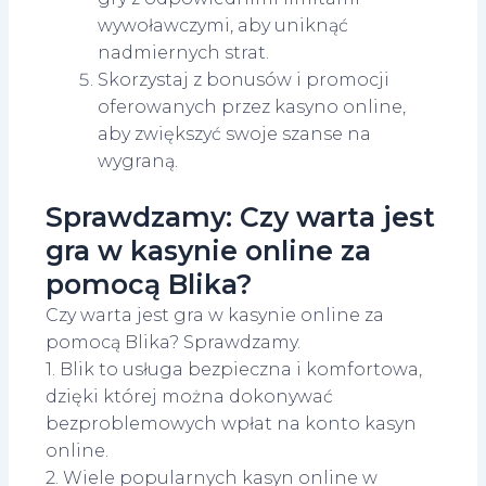
wywoławczymi, aby uniknąć
nadmiernych strat.
Skorzystaj z bonusów i promocji
oferowanych przez kasyno online,
aby zwiększyć swoje szanse na
wygraną.
Sprawdzamy: Czy warta jest
gra w kasynie online za
pomocą Blika?
Czy warta jest gra w kasynie online za
pomocą Blika? Sprawdzamy.
1. Blik to usługa bezpieczna i komfortowa,
dzięki której można dokonywać
bezproblemowych wpłat na konto kasyn
online.
2. Wiele popularnych kasyn online w