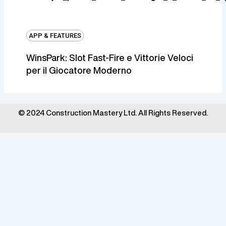
APP & FEATURES
WinsPark: Slot Fast‑Fire e Vittorie Veloci
per il Giocatore Moderno
© 2024 Construction Mastery Ltd. All Rights Reserved.