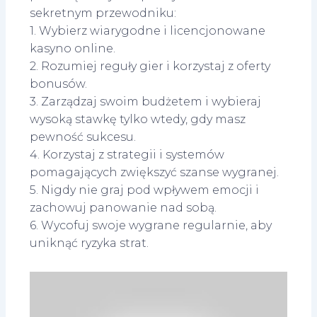
sekretnym przewodniku:
1. Wybierz wiarygodne i licencjonowane
kasyno online.
2. Rozumiej reguły gier i korzystaj z oferty
bonusów.
3. Zarządzaj swoim budżetem i wybieraj
wysoką stawkę tylko wtedy, gdy masz
pewność sukcesu.
4. Korzystaj z strategii i systemów
pomagających zwiększyć szanse wygranej.
5. Nigdy nie graj pod wpływem emocji i
zachowuj panowanie nad sobą.
6. Wycofuj swoje wygrane regularnie, aby
uniknąć ryzyka strat.