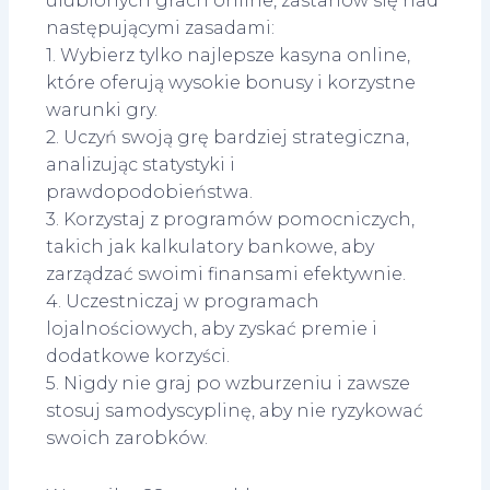
ulubionych grach online, zastanów się nad
następującymi zasadami:
1. Wybierz tylko najlepsze kasyna online,
które oferują wysokie bonusy i korzystne
warunki gry.
2. Uczyń swoją grę bardziej strategiczna,
analizując statystyki i
prawdopodobieństwa.
3. Korzystaj z programów pomocniczych,
takich jak kalkulatory bankowe, aby
zarządzać swoimi finansami efektywnie.
4. Uczestniczaj w programach
lojalnościowych, aby zyskać premie i
dodatkowe korzyści.
5. Nigdy nie graj po wzburzeniu i zawsze
stosuj samodyscyplinę, aby nie ryzykować
swoich zarobków.