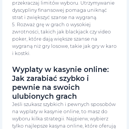
przekraczaj limitów wyboru. Utrzymywanie
dyscypliny finansowej pomaga uniknąć
strat i zwiększyć szanse na wygraną.
5. Rozważ grę w grach o wysokiej
zwrotności, takich jak blackjack czy video
poker, które dają większe szanse na
wygraną niż gry losowe, takie jak gry w karo
i kostki.
Wyplaty w kasynie online:
Jak zarabiać szybko i
pewnie na swoich
ulubionych grach
Jeśli szukasz szybkich i pewnych sposobów
na wyplaty w kasynie online, to masz do
wyboru kilka strategii. Najpierw, wybierz
tylko najlepsze kasyna online, które oferują