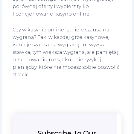
porównaj oferty i wybierz tylko
licencjonowane kasyno online.
Czy w kasynie online istnieje szansa na
wygraną? Tak, w każdej grze kasynowej
istnieje szansa na wygraną. Im wyższa
stawka, tym większa wygrana, ale pamiętaj
o zachowaniu rozsądku i nie ryzykuj
pieniędzy, które nie możesz sobie pozwolić
stracić.
Subscribe To Our