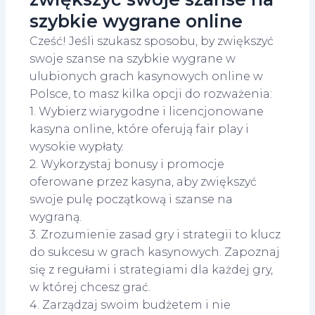
szybkie wygrane online
Cześć! Jeśli szukasz sposobu, by zwiększyć
swoje szanse na szybkie wygrane w
ulubionych grach kasynowych online w
Polsce, to masz kilka opcji do rozważenia:
1. Wybierz wiarygodne i licencjonowane
kasyna online, które oferują fair play i
wysokie wypłaty.
2. Wykorzystaj bonusy i promocje
oferowane przez kasyna, aby zwiększyć
swoje pulę początkową i szanse na
wygraną.
3. Zrozumienie zasad gry i strategii to klucz
do sukcesu w grach kasynowych. Zapoznaj
się z regułami i strategiami dla każdej gry,
w której chcesz grać.
4. Zarządzaj swoim budżetem i nie