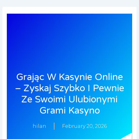
Skip
to
content
Grając W Kasynie Online
– Zyskaj Szybko I Pewnie
Ze Swoimi Ulubionymi
Grami Kasyno
hilan
February 20, 2026