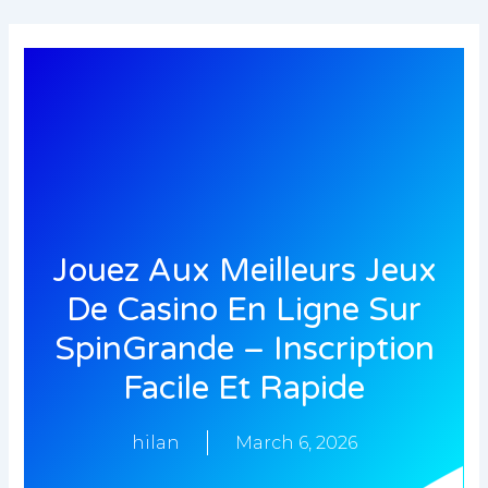
Skip
to
content
Jouez Aux Meilleurs Jeux
De Casino En Ligne Sur
SpinGrande – Inscription
Facile Et Rapide
hilan
March 6, 2026