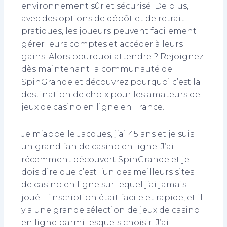
environnement sûr et sécurisé. De plus,
avec des options de dépôt et de retrait
pratiques, les joueurs peuvent facilement
gérer leurs comptes et accéder à leurs
gains. Alors pourquoi attendre ? Rejoignez
dès maintenant la communauté de
SpinGrande et découvrez pourquoi c’est la
destination de choix pour les amateurs de
jeux de casino en ligne en France.
Je m’appelle Jacques, j’ai 45 ans et je suis
un grand fan de casino en ligne. J’ai
récemment découvert SpinGrande et je
dois dire que c’est l’un des meilleurs sites
de casino en ligne sur lequel j’ai jamais
joué. L’inscription était facile et rapide, et il
y a une grande sélection de jeux de casino
en ligne parmi lesquels choisir. J’ai