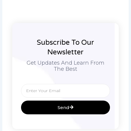
Subscribe To Our
Newsletter
Get Updates And Learn From
The Best
Email
Send