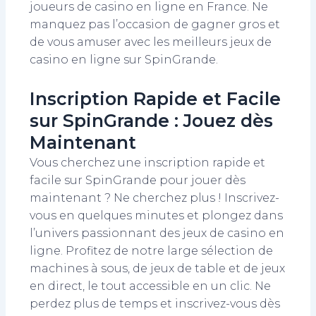
joueurs de casino en ligne en France. Ne
manquez pas l’occasion de gagner gros et
de vous amuser avec les meilleurs jeux de
casino en ligne sur SpinGrande.
Inscription Rapide et Facile
sur SpinGrande : Jouez dès
Maintenant
Vous cherchez une inscription rapide et
facile sur SpinGrande pour jouer dès
maintenant ? Ne cherchez plus ! Inscrivez-
vous en quelques minutes et plongez dans
l’univers passionnant des jeux de casino en
ligne. Profitez de notre large sélection de
machines à sous, de jeux de table et de jeux
en direct, le tout accessible en un clic. Ne
perdez plus de temps et inscrivez-vous dès