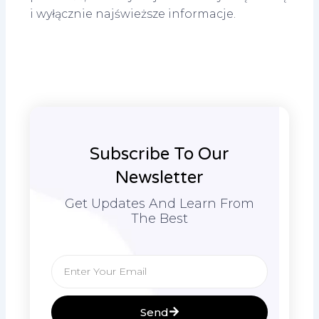
i wyłącznie najświeższe informacje.
Subscribe To Our
Newsletter
Get Updates And Learn From
The Best
Email
Send