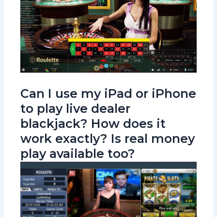
Can I use my iPad or iPhone
to play live dealer
blackjack? How does it
work exactly? Is real money
play available too?