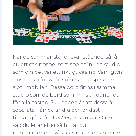
När du sammanställer ovanstående, så får
du ett casinospel som spelas in i en studio
som om det var ett riktigt casino. Vanligtvis
slösas 1 kb för varje spin när du spelar en
slot i mobilen. Dessa bord finns i samma
studio som de bord som finns tillgängliga
för alla casino. Skillnaden är att dessa är
separata från de andra och endast
tillgängliga för LeoVegas kunder. Oavsett
vad du letar efter så hittar du
informationen i våra casino recensioner. Vi