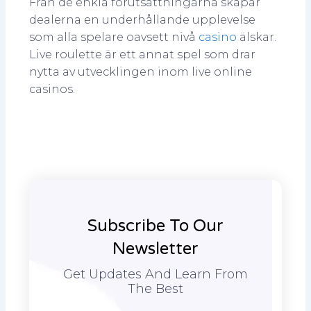
Från de enkla förutsättningarna skapar
dealerna en underhållande upplevelse
som alla spelare oavsett nivå
casino
älskar.
Live roulette är ett annat spel som drar
nytta av utvecklingen inom live online
casinos.
Subscribe To Our
Newsletter
Get Updates And Learn From
The Best