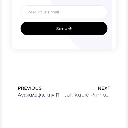
Email
Send
Prev
Nex
PREVIOUS
NEXT
Ανακαλύψτε την Παγκόσμια Μαγεία του Pamestoixima Casino
Jak kupić Primobolan Tabletki bez pomyłki?