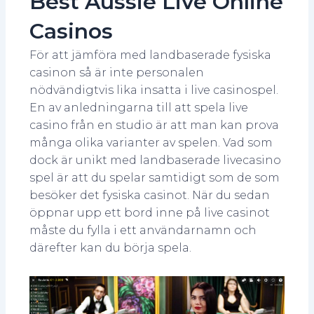
Best Aussie Live Online
Casinos
För att jämföra med landbaserade fysiska
casinon så är inte personalen
nödvändigtvis lika insatta i live casinospel.
En av anledningarna till att spela live
casino från en studio är att man kan prova
många olika varianter av spelen. Vad som
dock är unikt med landbaserade livecasino
spel är att du spelar samtidigt som de som
besöker det fysiska casinot. När du sedan
öppnar upp ett bord inne på live casinot
måste du fylla i ett användarnamn och
därefter kan du börja spela.