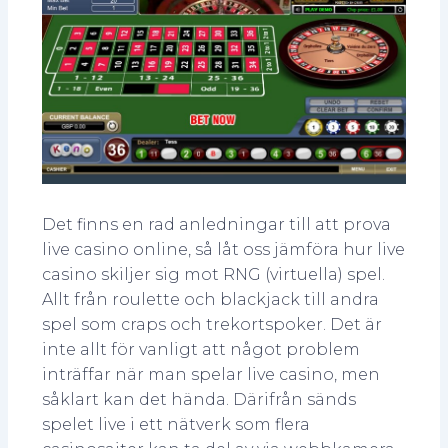
Det finns en rad anledningar till att prova
live casino online, så låt oss jämföra hur live
casino skiljer sig mot RNG (virtuella) spel.
Allt från roulette och blackjack till andra
spel som craps och trekortspoker. Det är
inte allt för vanligt att något problem
inträffar när man spelar live casino, men
såklart kan det hända. Därifrån sänds
spelet live i ett nätverk som flera