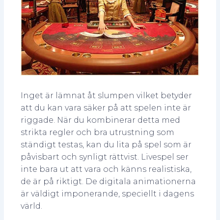
Inget är lämnat åt slumpen vilket betyder
att du kan vara säker på att spelen inte är
riggade. När du kombinerar detta med
strikta regler och bra utrustning som
ständigt testas, kan du lita på spel som är
påvisbart och synligt rättvist. Livespel ser
inte bara ut att vara och känns realistiska,
de är på riktigt. De digitala animationerna
är väldigt imponerande, speciellt i dagens
värld.