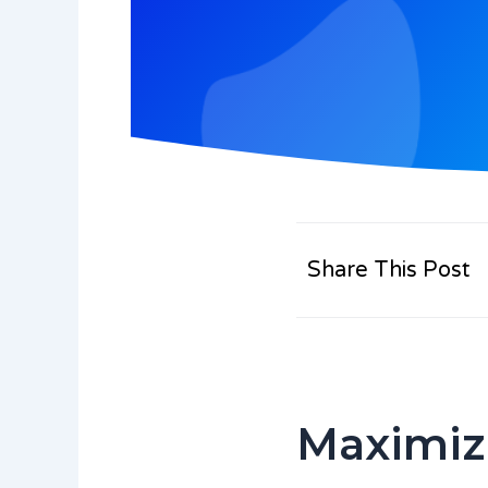
Share This Post
Maximiz