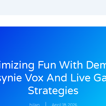
imizing Fun With De
ynie Vox And Live 
Strategies
hilan
April 18, 2026