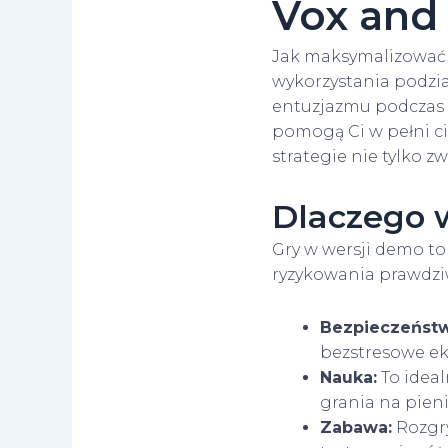
Vox and 
Jak maksymalizować z
wykorzystania podzi
entuzjazmu podczas 
pomogą Ci w pełni ci
strategie nie tylko 
Dlaczego 
Gry w wersji demo to
ryzykowania prawdziw
Bezpieczeńst
bezstresowe e
Nauka:
To ideal
grania na pieni
Zabawa:
Rozgry