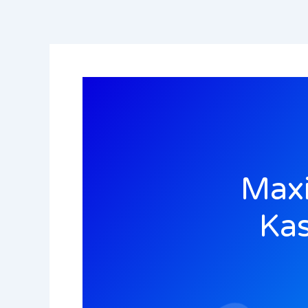
Skip
to
content
Max
Kas