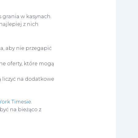
 grania w kasynach.
ajlepiej z nich
a, aby nie przegapić
ne oferty, które mogą
ą liczyć na dodatkowe
York Timesie
.
 być na bieżąco z