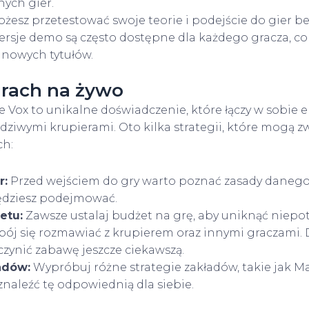
nych gier.
żesz przetestować swoje teorie i podejście do gier bez
rsje demo są często dostępne dla każdego gracza, co
nowych tytułów.
grach na żywo
e Vox to unikalne doświadczenie, które łączy w sobie 
wdziwymi krupierami. Oto kilka strategii, które mogą z
ch:
r:
Przed wejściem do gry warto poznać zasady danego ty
będziesz podejmować.
etu:
Zawsze ustalaj budżet na grę, aby uniknąć niepot
bój się rozmawiać z krupierem oraz innymi graczami
czynić zabawę jeszcze ciekawszą.
adów:
Wypróbuj różne strategie zakładów, takie jak Ma
znaleźć tę odpowiednią dla siebie.