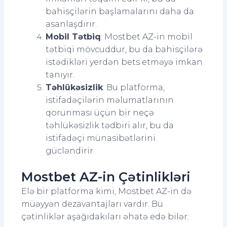
bahisçilərin başlamalarını daha da
asanlaşdırır.
Mobil Tətbiq
: Mostbet AZ-in mobil
tətbiqi mövcuddur, bu da bahisçilərə
istədikləri yerdən bets etməyə imkan
tanıyır.
Təhlükəsizlik
: Bu platforma,
istifadəçilərin məlumatlarının
qorunması üçün bir neçə
təhlükəsizlik tədbiri alır, bu da
istifadəçi münasibətlərini
gücləndirir.
Mostbet AZ-in Çətinlikləri
Elə bir platforma kimi, Mostbet AZ-in də
müəyyən dezavantajları vardır. Bu
çətinliklər aşağıdakıları əhatə edə bilər: