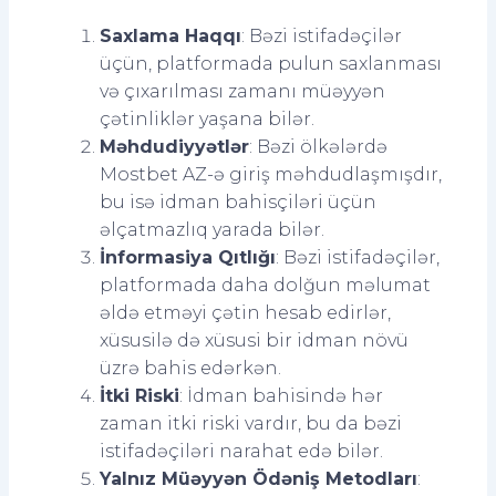
Saxlama Haqqı
: Bəzi istifadəçilər
üçün, platformada pulun saxlanması
və çıxarılması zamanı müəyyən
çətinliklər yaşana bilər.
Məhdudiyyətlər
: Bəzi ölkələrdə
Mostbet AZ-ə giriş məhdudlaşmışdır,
bu isə idman bahisçiləri üçün
əlçatmazlıq yarada bilər.
İnformasiya Qıtlığı
: Bəzi istifadəçilər,
platformada daha dolğun məlumat
əldə etməyi çətin hesab edirlər,
xüsusilə də xüsusi bir idman növü
üzrə bahis edərkən.
İtki Riski
: İdman bahisində hər
zaman itki riski vardır, bu da bəzi
istifadəçiləri narahat edə bilər.
Yalnız Müəyyən Ödəniş Metodları
: