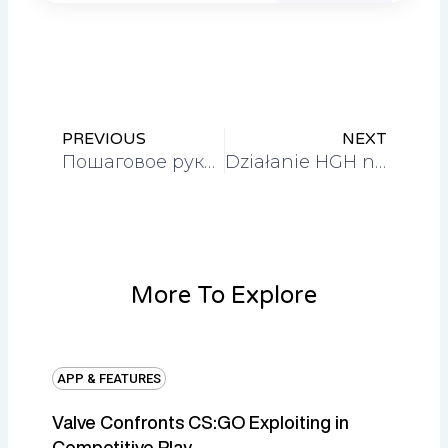
Prev
Nex
PREVIOUS
NEXT
Пошаговое руководство: скачать Пин Ап КЗ на смартфон легко и быстро
Działanie HGH na tłuszcz trzewny
More To Explore
APP & FEATURES
Valve Confronts CS:GO Exploiting in
Competitive Play