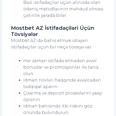
Bəzi istifadəçilər üçün əlinizdə olan
ödəniş metodlarının məhdud olması
çətinlik yarada bilər.
Mostbet AZ İstifadəçiləri Üçün
Tövsiyələr
Mostbet AZ-də bahis etmək istəyən
istifadəçilər üçün bir neçə tövsiyə var:
Hər zaman istifadə etmədən əvvəl
bonuslar və promosyonlar ilə tanış
olun.
İdman növləri haqqında əvvəlcədən
tədqiqat aparın.
Çıxarma və depozit proseslərini yaxşı
öyrənin.
İdman bahisində itki riskini göz
önündə bulundurun.