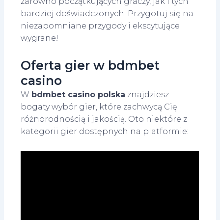
zarówno początkujących graczy, jak i tych
bardziej doświadczonych. Przygotuj się na
niezapomniane przygody i ekscytujące
wygrane!
Oferta gier w bdmbet
casino
W
bdmbet casino polska
znajdziesz
bogaty wybór gier, które zachwycą Cię
różnorodnością i jakością. Oto niektóre z
kategorii gier dostępnych na platformie: