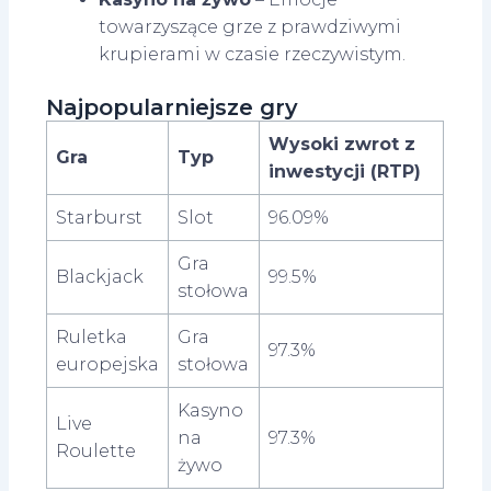
towarzyszące grze z prawdziwymi
krupierami w czasie rzeczywistym.
Najpopularniejsze gry
Wysoki zwrot z
Gra
Typ
inwestycji (RTP)
Starburst
Slot
96.09%
Gra
Blackjack
99.5%
stołowa
Ruletka
Gra
97.3%
europejska
stołowa
Kasyno
Live
na
97.3%
Roulette
żywo