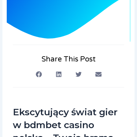
Share This Post
Ekscytujący świat gier
w bdmbet casino