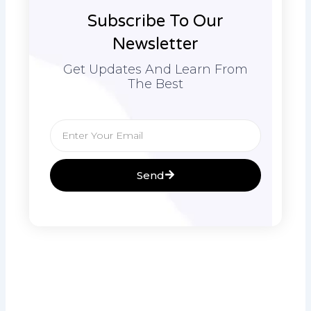
Subscribe To Our
Newsletter
Get Updates And Learn From
The Best
Email
Send
Prev
Nex