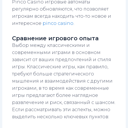
Pinco Casino игровые автоматы
регулярно обновляются, что позволяет
игрокам всегда находить что-то новое и
интересное
pinco casino
.
Сравнение игрового опыта
Выбор между классическими и
современными играми в основном
зависит от ваших предпочтений и стиля
игры. Классические игры, как правило,
требуют больше стратегического
мышления и взаимодействия с другими
игроками, в то время как современные
игры предлагают более наглядное
развлечение и риск, связанный с шансом.
Если рассматривать эти аспекты, можно
выделить несколько ключевых пунктов: