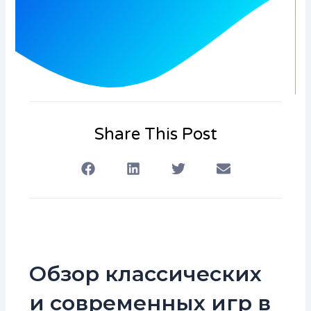
Share This Post
Обзор классических
и современных игр в