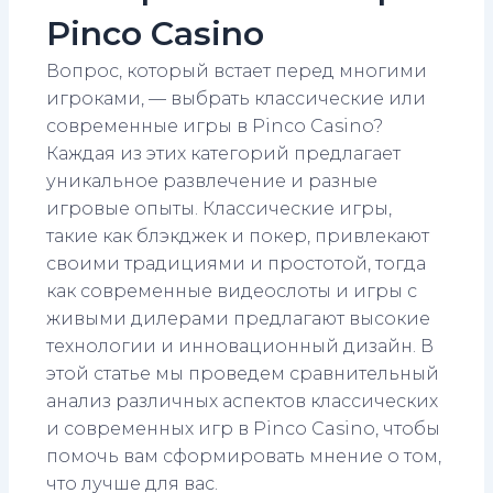
Pinco Casino
Вопрос, который встает перед многими
игроками, — выбрать классические или
современные игры в Pinco Casino?
Каждая из этих категорий предлагает
уникальное развлечение и разные
игровые опыты. Классические игры,
такие как блэкджек и покер, привлекают
своими традициями и простотой, тогда
как современные видеослоты и игры с
живыми дилерами предлагают высокие
технологии и инновационный дизайн. В
этой статье мы проведем сравнительный
анализ различных аспектов классических
и современных игр в Pinco Casino, чтобы
помочь вам сформировать мнение о том,
что лучше для вас.