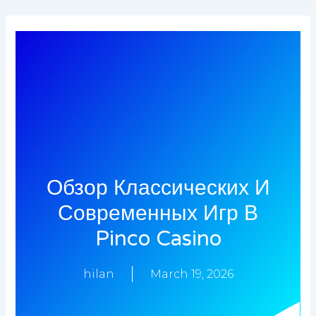
Skip
to
content
Обзор Классических И
Современных Игр В
Pinco Casino
hilan
March 19, 2026