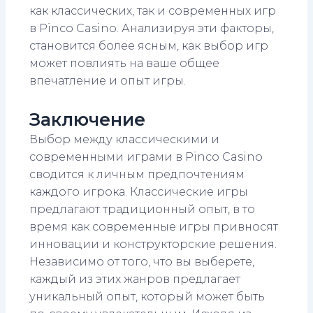
как классических, так и современных игр
в Pinco Casino. Анализируя эти факторы,
становится более ясным, как выбор игр
может повлиять на ваше общее
впечатление и опыт игры.
Заключение
Выбор между классическими и
современными играми в Pinco Casino
сводится к личным предпочтениям
каждого игрока. Классические игры
предлагают традиционный опыт, в то
время как современные игры привносят
инновации и конструкторские решения.
Независимо от того, что вы выберете,
каждый из этих жанров предлагает
уникальный опыт, который может быть