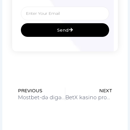
Email
Send
Prev
Nex
PREVIOUS
NEXT
Mostbet-də digər idman növləri üzrə mərclər necə qoyulur
BetX kasino promo kód pro neodolatelné výhry a zábavu