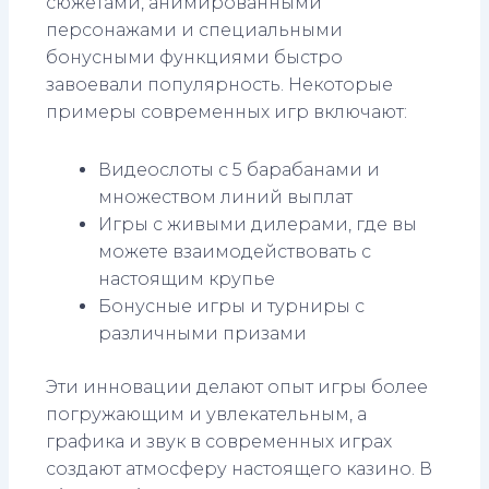
сюжетами, анимированными
персонажами и специальными
бонусными функциями быстро
завоевали популярность. Некоторые
примеры современных игр включают:
Видеослоты с 5 барабанами и
множеством линий выплат
Игры с живыми дилерами, где вы
можете взаимодействовать с
настоящим крупье
Бонусные игры и турниры с
различными призами
Эти инновации делают опыт игры более
погружающим и увлекательным, а
графика и звук в современных играх
создают атмосферу настоящего казино. В