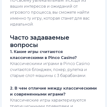
по-своему увлекательным. Исходя из
ваших интересов и ожиданий от
игрового процесса, вы сможете найти
именно ту игру, которая станет для вас
идеальной.
Часто задаваемые
вопросы
1. Какие игры считаются
классическими в Pinco Casino?
Классическими играми в Pinco Casino
считаются блэкджек, покер, рулетка и
старые слот-машины с 3 барабанами.
2. В чем отличие между классическими
и современными играми?
Классические игры характеризуются
традиционными правилами и