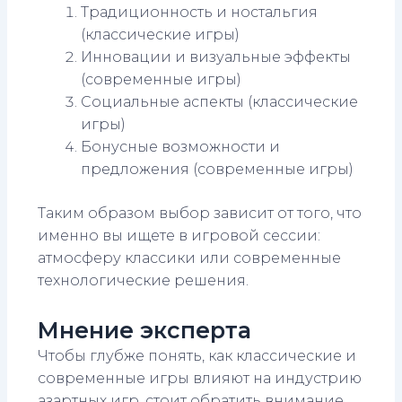
Традиционность и ностальгия
(классические игры)
Инновации и визуальные эффекты
(современные игры)
Социальные аспекты (классические
игры)
Бонусные возможности и
предложения (современные игры)
Таким образом выбор зависит от того, что
именно вы ищете в игровой сессии:
атмосферу классики или современные
технологические решения.
Мнение эксперта
Чтобы глубже понять, как классические и
современные игры влияют на индустрию
азартных игр, стоит обратить внимание