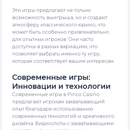
Эти игры предлагают не только
возможность выигрыша, но и создают
атмосферу классического казино, что
может быть особенно привлекательно
для опытных игроков. Они часто
доступны в разных вариациях, что
позволяет выбрать именно ту игру,
которая соответствует вашим интересам.
Современные игры:
Инновации и технологии
Современные игры в Pinco Casino
предлагают игрокам захватывающий
опыт благодаря использованию
современных технологий и креативного
дизайна. Видеослоты с захватывающими