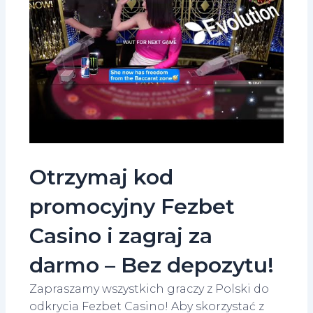
Otrzymaj kod
promocyjny Fezbet
Casino i zagraj za
darmo – Bez depozytu!
Zapraszamy wszystkich graczy z Polski do
odkrycia Fezbet Casino! Aby skorzystać z