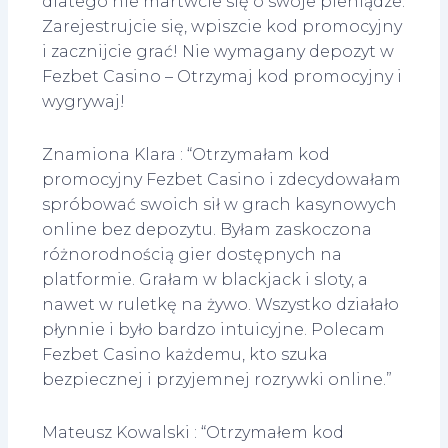
dlatego nie martwcie się o swoje pieniądze.
Zarejestrujcie się, wpiszcie kod promocyjny
i zacznijcie grać! Nie wymagany depozyt w
Fezbet Casino – Otrzymaj kod promocyjny i
wygrywaj!
Znamiona Klara : “Otrzymałam kod
promocyjny Fezbet Casino i zdecydowałam
spróbować swoich sił w grach kasynowych
online bez depozytu. Byłam zaskoczona
różnorodnością gier dostępnych na
platformie. Grałam w blackjack i sloty, a
nawet w ruletkę na żywo. Wszystko działało
płynnie i było bardzo intuicyjne. Polecam
Fezbet Casino każdemu, kto szuka
bezpiecznej i przyjemnej rozrywki online.”
Mateusz Kowalski : “Otrzymałem kod