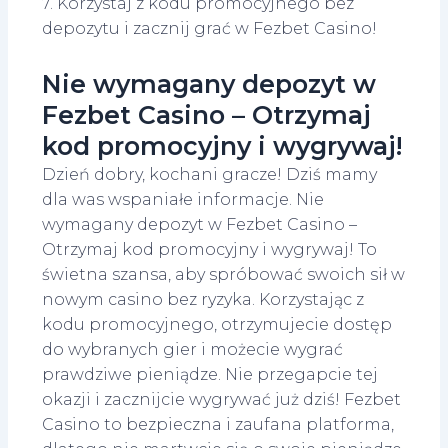
7. Korzystaj z kodu promocyjnego bez
depozytu i zacznij grać w Fezbet Casino!
Nie wymagany depozyt w
Fezbet Casino – Otrzymaj
kod promocyjny i wygrywaj!
Dzień dobry, kochani gracze! Dziś mamy
dla was wspaniałe informacje. Nie
wymagany depozyt w Fezbet Casino –
Otrzymaj kod promocyjny i wygrywaj! To
świetna szansa, aby spróbować swoich sił w
nowym casino bez ryzyka. Korzystając z
kodu promocyjnego, otrzymujecie dostęp
do wybranych gier i możecie wygrać
prawdziwe pieniądze. Nie przegapcie tej
okazji i zacznijcie wygrywać już dziś! Fezbet
Casino to bezpieczna i zaufana platforma,