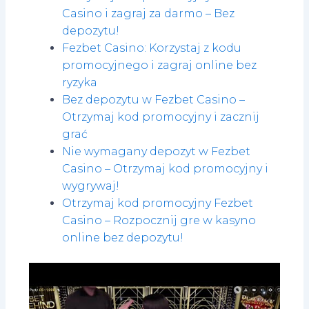
Casino i zagraj za darmo – Bez
depozytu!
Fezbet Casino: Korzystaj z kodu
promocyjnego i zagraj online bez
ryzyka
Bez depozytu w Fezbet Casino –
Otrzymaj kod promocyjny i zacznij
grać
Nie wymagany depozyt w Fezbet
Casino – Otrzymaj kod promocyjny i
wygrywaj!
Otrzymaj kod promocyjny Fezbet
Casino – Rozpocznij gre w kasyno
online bez depozytu!