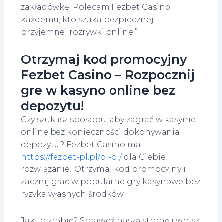
zakładówkę. Polecam Fezbet Casino
każdemu, kto szuka bezpiecznej i
przyjemnej rozrywki online.”
Otrzymaj kod promocyjny
Fezbet Casino – Rozpocznij
gre w kasyno online bez
depozytu!
Czy szukasz sposobu, aby zagrać w kasynie
online bez konieczności dokonywania
depozytu? Fezbet Casino ma
https://fezbet-pl.pl/pl-pl/
dla Ciebie
rozwiązanie! Otrzymaj kod promocyjny i
zacznij grać w popularne gry kasynowe bez
ryzyka własnych środków.
Jak to zrobić? Sprawdź naszą stronę i wpisz