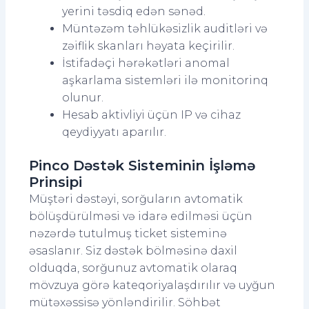
yerini təsdiq edən sənəd.
Müntəzəm təhlükəsizlik auditləri və
zəiflik skanları həyata keçirilir.
İstifadəçi hərəkətləri anomal
aşkarlama sistemləri ilə monitorinq
olunur.
Hesab aktivliyi üçün IP və cihaz
qeydiyyatı aparılır.
Pinco Dəstək Sisteminin İşləmə
Prinsipi
Müştəri dəstəyi, sorğuların avtomatik
bölüşdürülməsi və idarə edilməsi üçün
nəzərdə tutulmuş ticket sisteminə
əsaslanır. Siz dəstək bölməsinə daxil
olduqda, sorğunuz avtomatik olaraq
mövzuya görə kateqoriyalaşdırılır və uyğun
mütəxəssisə yönləndirilir. Söhbət