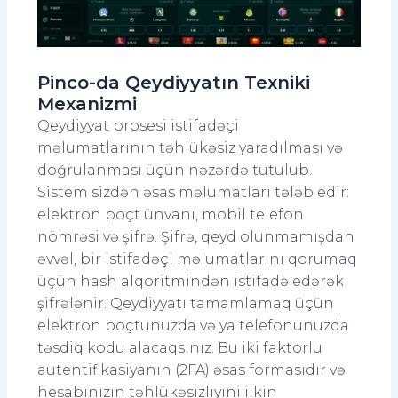
Pinco-da Qeydiyyatın Texniki
Mexanizmi
Qeydiyyat prosesi istifadəçi
məlumatlarının təhlükəsiz yaradılması və
doğrulanması üçün nəzərdə tutulub.
Sistem sizdən əsas məlumatları tələb edir:
elektron poçt ünvanı, mobil telefon
nömrəsi və şifrə. Şifrə, qeyd olunmamışdan
əvvəl, bir istifadəçi məlumatlarını qorumaq
üçün hash alqoritmindən istifadə edərək
şifrələnir. Qeydiyyatı tamamlamaq üçün
elektron poçtunuzda və ya telefonunuzda
təsdiq kodu alacaqsınız. Bu iki faktorlu
autentifikasiyanın (2FA) əsas formasıdır və
hesabınızın təhlükəsizliyini ilkin