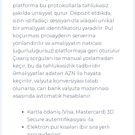
platforma bu protokollarla təhlükəsiz
şəkildə ünsiyyət qurur. Depozit etdikdə,
sizin istifadəçi sessiyanızla əlaqəli unikal
bir əməliyyat identifikatoru yaradılır. Pul
köçürməsi provayderin serverinə
yönləndirilir və əməliyyatın nəticəsi
(uğurlu/uğursuz) platformaya geri ötürülür.
Çıxarış sorğuları isə manual yoxlamadan
keçir, bu da təhlükəsizlik tədbiridir.
Əməliyyatlar adətən AZN ilə həyata
keçirilir, valyuta konversiyası tələb
olunarsa, cari bank valyuta məzənnəsi
əsasında avtomatik hesablanır.
Kartla ödəniş (Visa, Mastercard) 3D
Secure autentifikasiyası ilə.
Elektron pul kisələri (bir sıra yerli
provayderlər).