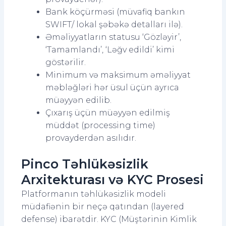
Bank köçürməsi (müvafiq bankın
SWIFT/ lokal şəbəkə detalları ilə).
Əməliyyatların statusu ‘Gözləyir’,
‘Tamamlandı’, ‘Ləğv edildi’ kimi
göstərilir.
Minimum və maksimum əməliyyat
məbləğləri hər üsul üçün ayrıca
müəyyən edilib.
Çıxarış üçün müəyyən edilmiş
müddət (processing time)
provayderdən asılıdır.
Pinco Təhlükəsizlik
Arxitekturası və KYC Prosesi
Platformanın təhlükəsizlik modeli
müdafiənin bir neçə qatından (layered
defense) ibarətdir. KYC (Müştərinin Kimlik