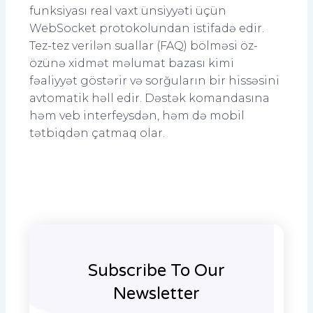
funksiyası real vaxt ünsiyyəti üçün
WebSocket protokolundan istifadə edir.
Tez-tez verilən suallar (FAQ) bölməsi öz-
özünə xidmət məlumat bazası kimi
fəaliyyət göstərir və sorğuların bir hissəsini
avtomatik həll edir. Dəstək komandasına
həm veb interfeysdən, həm də mobil
tətbiqdən çatmaq olar.
Subscribe To Our
Newsletter