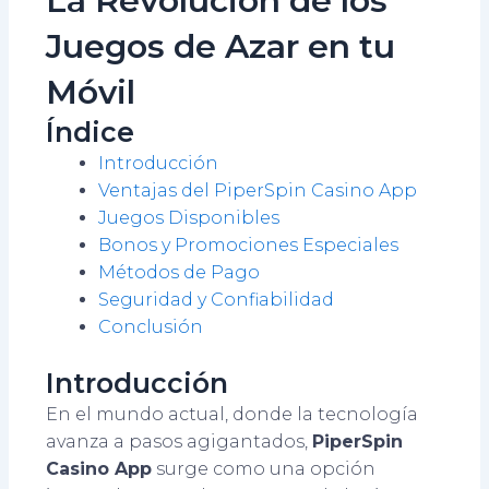
La Revolución de los
Juegos de Azar en tu
Móvil
Índice
Introducción
Ventajas del PiperSpin Casino App
Juegos Disponibles
Bonos y Promociones Especiales
Métodos de Pago
Seguridad y Confiabilidad
Conclusión
Introducción
En el mundo actual, donde la tecnología
avanza a pasos agigantados,
PiperSpin
Casino App
surge como una opción