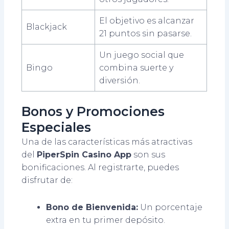
El objetivo es alcanzar
Blackjack
21 puntos sin pasarse.
Un juego social que
Bingo
combina suerte y
diversión.
Bonos y Promociones
Especiales
Una de las características más atractivas
del
PiperSpin Casino App
son sus
bonificaciones. Al registrarte, puedes
disfrutar de:
Bono de Bienvenida:
Un porcentaje
extra en tu primer depósito.