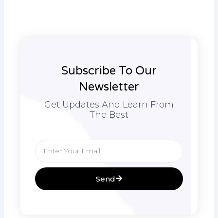
Subscribe To Our
Newsletter
Get Updates And Learn From
The Best
Email
Send