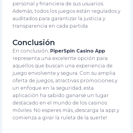
personal y financiera de sus usuarios.
Además, todos los juegos están regulados y
auditados para garantizar la justicia y
transparencia en cada partida.
Conclusión
En conclusión,
PiperSpin Casino App
representa una excelente opción para
aquellos que buscan una experiencia de
juego envolvente y segura. Con su amplia
oferta de juegos, atractivas promociones y
un enfoque en la seguridad, esta
aplicación ha sabido ganarse un lugar
destacado en el mundo de los casinos
móviles. No esperes más, ¡descarga la app y
comienza a girar la ruleta de la suerte!