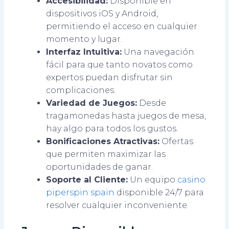
Accesibilidad:
Disponible en
dispositivos iOS y Android,
permitiendo el acceso en cualquier
momento y lugar.
Interfaz Intuitiva:
Una navegación
fácil para que tanto novatos como
expertos puedan disfrutar sin
complicaciones.
Variedad de Juegos:
Desde
tragamonedas hasta juegos de mesa,
hay algo para todos los gustos.
Bonificaciones Atractivas:
Ofertas
que permiten maximizar las
oportunidades de ganar.
Soporte al Cliente:
Un equipo
casino
piperspin spain
disponible 24/7 para
resolver cualquier inconveniente.