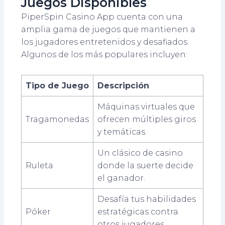
Juegos Disponibles
PiperSpin Casino App cuenta con una
amplia gama de juegos que mantienen a
los jugadores entretenidos y desafiados.
Algunos de los más populares incluyen:
Tipo de Juego
Descripción
Máquinas virtuales que
Tragamonedas
ofrecen múltiples giros
y temáticas.
Un clásico de casino
Ruleta
donde la suerte decide
el ganador.
Desafía tus habilidades
Póker
estratégicas contra
otros jugadores.