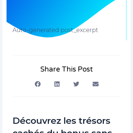
Auto-generated post_excerpt
Share This Post
Découvrez les trésors