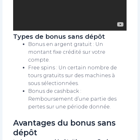
Types de bonus sans dépôt
Bonus en argent gratuit : Un
montant fixe crédité sur votre
compte.
Free spins : Un certain nombre de
tours gratuits sur des machines à
sous sélectionnées.
Bonus de cashback :
Remboursement d’une partie des
pertes sur une période donnée.
Avantages du bonus sans
dépôt