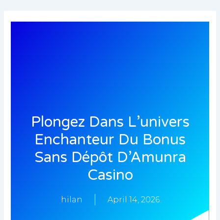
Skip
to
content
Plongez Dans L’univers
Enchanteur Du Bonus
Sans Dépôt D’Amunra
Casino
hilan
April 14, 2026