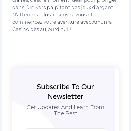
claires, c’est le moment idéal pour plonger
dans l’univers palpitant des jeux d’argent.
N’attendez plus, inscrivez-vous et
commencez votre aventure avec Amunra
Casino dès aujourd’hui !
Subscribe To Our
Newsletter
Get Updates And Learn From
The Best