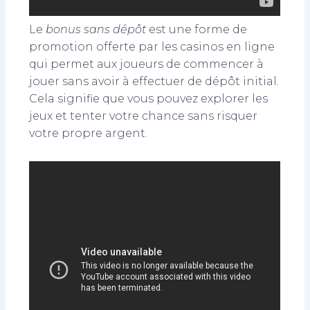
Le
bonus sans dépôt
est une forme de
promotion offerte par les casinos en ligne
qui permet aux joueurs de commencer à
jouer sans avoir à effectuer de dépôt initial.
Cela signifie que vous pouvez explorer les
jeux et tenter votre chance sans risquer
votre propre argent.