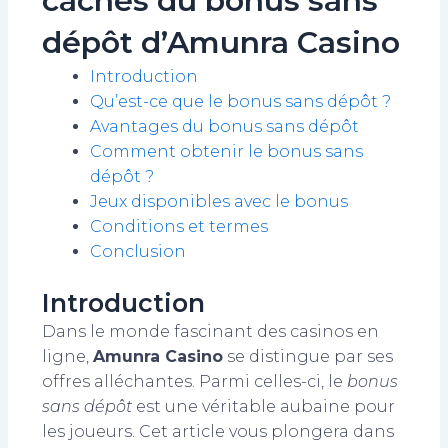
cachés du bonus sans
dépôt d’Amunra Casino
Introduction
Qu’est-ce que le bonus sans dépôt ?
Avantages du bonus sans dépôt
Comment obtenir le bonus sans
dépôt ?
Jeux disponibles avec le bonus
Conditions et termes
Conclusion
Introduction
Dans le monde fascinant des casinos en
ligne,
Amunra Casino
se distingue par ses
offres alléchantes. Parmi celles-ci, le
bonus
sans dépôt
est une véritable aubaine pour
les joueurs. Cet article vous plongera dans