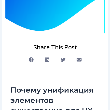
Share This Post
Почему унификация
элементов