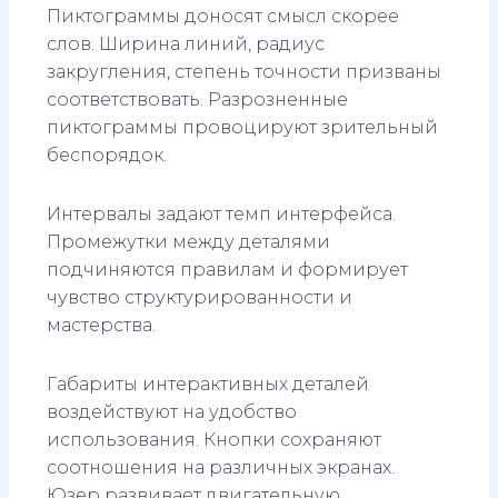
Пиктограммы доносят смысл скорее
слов. Ширина линий, радиус
закругления, степень точности призваны
соответствовать. Разрозненные
пиктограммы провоцируют зрительный
беспорядок.
Интервалы задают темп интерфейса.
Промежутки между деталями
подчиняются правилам и формирует
чувство структурированности и
мастерства.
Габариты интерактивных деталей
воздействуют на удобство
использования. Кнопки сохраняют
соотношения на различных экранах.
Юзер развивает двигательную