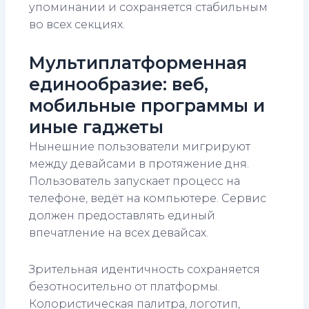
упоминании и сохраняется стабильным
во всех секциях.
Мультиплатформенная
единообразие: веб,
мобильные программы и
иные гаджеты
Нынешние пользователи мигрируют
между девайсами в протяжение дня.
Пользователь запускает процесс на
телефоне, ведёт на компьютере. Сервис
должен предоставлять единый
впечатление на всех девайсах.
Зрительная идентичность сохраняется
безотносительно от платформы.
Колористическая палитра, логотип,