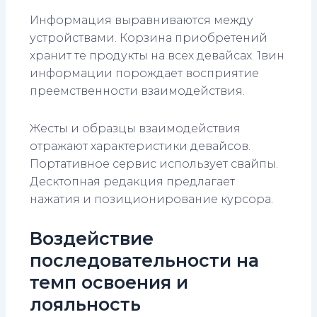
Информация выравниваются между
устройствами. Корзина приобретений
хранит те продукты на всех девайсах. 1вин
информации порождает восприятие
преемственности взаимодействия.
Жесты и образцы взаимодействия
отражают характеристики девайсов.
Портативное сервис использует свайпы.
Десктопная редакция предлагает
нажатия и позиционирование курсора.
Воздействие
последовательности на
темп освоения и
лояльность