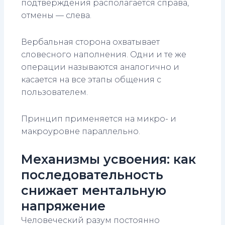
подтверждения располагается справа,
отмены — слева.
Вербальная сторона охватывает
словесного наполнения. Одни и те же
операции называются аналогично и
касается на все этапы общения с
пользователем.
Принцип применяется на микро- и
макроуровне параллельно.
Механизмы усвоения: как
последовательность
снижает ментальную
напряжение
Человеческий разум постоянно