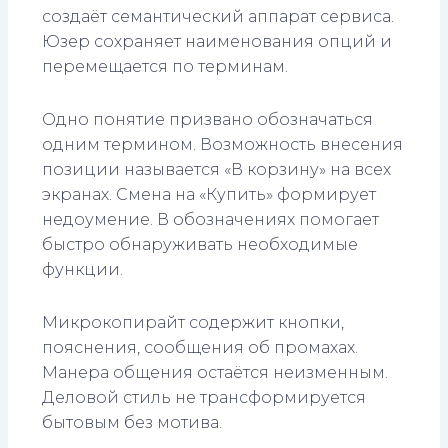
создаёт семантический аппарат сервиса.
Юзер сохраняет наименования опций и
перемещается по терминам.
Одно понятие призвано обозначаться
одним термином. Возможность внесения
позиции называется «В корзину» на всех
экранах. Смена на «Купить» формирует
недоумение. В обозначениях помогает
быстро обнаруживать необходимые
функции.
Микрокопирайт содержит кнопки,
пояснения, сообщения об промахах.
Манера общения остаётся неизменным.
Деловой стиль не трансформируется
бытовым без мотива.