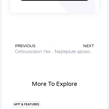
Prev
Nex
PREVIOUS
NEXT
Celsiuscasin l’expérience immersive des jeux en ligne révolutionnaires
Najlepsze sposoby na sprawdzenie historii bonusów w kasynie Vox
More To Explore
APP & FEATURES