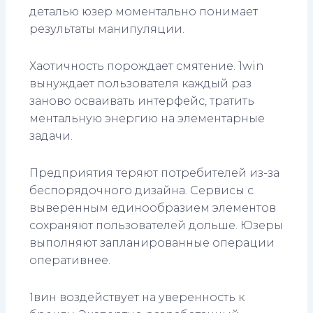
деталью юзер моментально понимает
результаты манипуляции.
Хаотичность порождает смятение. 1win
вынуждает пользователя каждый раз
заново осваивать интерфейс, тратить
ментальную энергию на элементарные
задачи.
Предприятия теряют потребителей из-за
беспорядочного дизайна. Сервисы с
выверенным единообразием элементов
сохраняют пользователей дольше. Юзеры
выполняют запланированные операции
оперативнее.
1вин воздействует на уверенность к