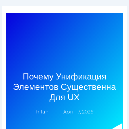
Skip
to
content
Почему Унификация
Элементов Существенна
Для UX
hilan
April 17, 2026