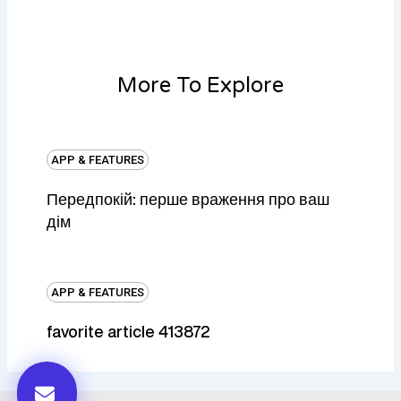
More To Explore
APP & FEATURES
Передпокій: перше враження про ваш
дім
APP & FEATURES
favorite article 413872