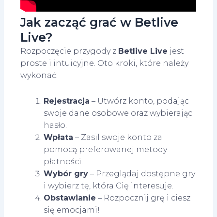
Jak zacząć grać w Betlive
Live?
Rozpoczęcie przygody z
Betlive Live
jest
proste i intuicyjne. Oto kroki, które należy
wykonać:
Rejestracja
– Utwórz konto, podając
swoje dane osobowe oraz wybierając
hasło.
Wpłata
– Zasil swoje konto za
pomocą preferowanej metody
płatności.
Wybór gry
– Przeglądaj dostępne gry
i wybierz tę, która Cię interesuje.
Obstawianie
– Rozpocznij grę i ciesz
się emocjami!