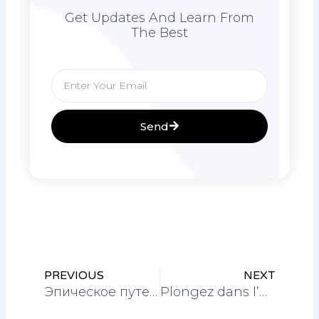
Get Updates And Learn From
The Best
Email
Send
Prev
Nex
PREVIOUS
NEXT
Эпическое путешествие к выигрышам с бесплатными спинами Betlive
Plongez dans l’univers palpitant de Betlive France et gagnez gros