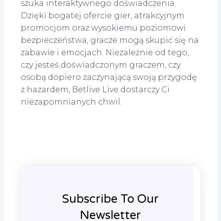
szuka interaktywnego doświadczenia.
Dzięki bogatej ofercie gier, atrakcyjnym
promocjom oraz wysokiemu poziomowi
bezpieczeństwa, gracze mogą skupić się na
zabawie i emocjach. Niezależnie od tego,
czy jesteś doświadczonym graczem, czy
osobą dopiero zaczynającą swoją przygodę
z hazardem, Betlive Live dostarczy Ci
niezapomnianych chwil.
Subscribe To Our
Newsletter