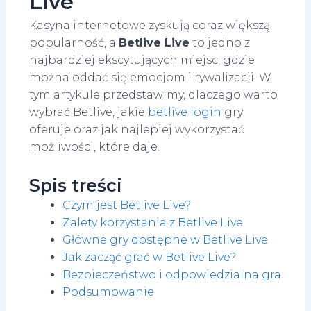
Live
Kasyna internetowe zyskują coraz większą
popularność, a
Betlive Live
to jedno z
najbardziej ekscytujących miejsc, gdzie
można oddać się emocjom i rywalizacji. W
tym artykule przedstawimy, dlaczego warto
wybrać Betlive, jakie
betlive login
gry
oferuje oraz jak najlepiej wykorzystać
możliwości, które daje.
Spis treści
Czym jest Betlive Live?
Zalety korzystania z Betlive Live
Główne gry dostępne w Betlive Live
Jak zacząć grać w Betlive Live?
Bezpieczeństwo i odpowiedzialna gra
Podsumowanie