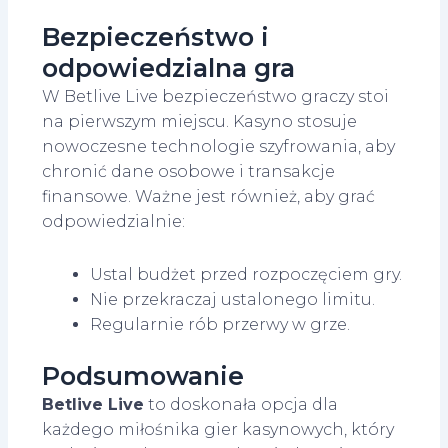
Bezpieczeństwo i
odpowiedzialna gra
W Betlive Live bezpieczeństwo graczy stoi
na pierwszym miejscu. Kasyno stosuje
nowoczesne technologie szyfrowania, aby
chronić dane osobowe i transakcje
finansowe. Ważne jest również, aby grać
odpowiedzialnie:
Ustal budżet przed rozpoczęciem gry.
Nie przekraczaj ustalonego limitu.
Regularnie rób przerwy w grze.
Podsumowanie
Betlive Live
to doskonała opcja dla
każdego miłośnika gier kasynowych, który