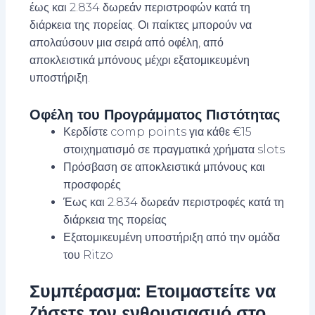
έως και 2.834 δωρεάν περιστροφών κατά τη
διάρκεια της πορείας. Οι παίκτες μπορούν να
απολαύσουν μια σειρά από οφέλη, από
αποκλειστικά μπόνους μέχρι εξατομικευμένη
υποστήριξη.
Οφέλη του Προγράμματος Πιστότητας
Κερδίστε comp points για κάθε €15
στοιχηματισμό σε πραγματικά χρήματα slots
Πρόσβαση σε αποκλειστικά μπόνους και
προσφορές
Έως και 2.834 δωρεάν περιστροφές κατά τη
διάρκεια της πορείας
Εξατομικευμένη υποστήριξη από την ομάδα
του Ritzo
Συμπέρασμα: Ετοιμαστείτε να
ζήσετε τον ενθουσιασμό στο