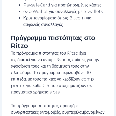
PaysafeCard για προπληρωμένες κάρτες
eZeeWallet για συναλλαγές με e-wallets
Κρυπτονομίσματα όπως Bitcoin για
ασφαλείς συναλλαγές
Πρόγραμμα πιστότητας στο
Ritzo
Το πρόγραμμα πιστότητας του Ritzo έχει
σχεδιαστεί για να ανταμείβει τους παίκτες για την
αφοσίωσή τους και τη δέσμευσή τους στην
πλατφόρμα. Το πρόγραμμα περιλαμβάνει 101
επίπεδα, με τους παίκτες να κερδίζουν comp
points για κάθε €15 που στοιχηματίζουν σε
πραγματικά χρήματα slots.
Το πρόγραμμα πιστότητας προσφέρει
συναρπαστικές ανταμοιβές, συμπεριλαμβανομένων