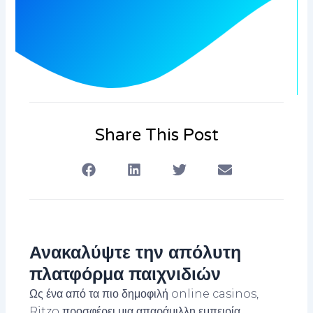
Share This Post
Ανακαλύψτε την απόλυτη
πλατφόρμα παιχνιδιών
Ως ένα από τα πιο δημοφιλή online casinos,
Ritzo προσφέρει μια απαράμιλλη εμπειρία