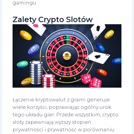
gamingu.
Zalety Crypto Slotów
Łączenie kryptowalut z grami generuje
wiele korzyści, poprawiając ogólny urok
tego układu gier. Przede wszystkim, crypto
sloty zapewniają wyższy stopień
prywatności i prywatność w porównaniu