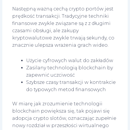
Następną ważną cechą crypto portów jest
prędkość transakcji. Tradycyjne techniki
finansowe zwykle związane są z z długimi
czasami obsługi, ale zakupy
kryptowalutowe zwykle trwają sekundy, co
znacznie ulepsza wrażenia grach wideo.
Użycie cyfrowych walut do zakładów
Zasilany technologią blockchain by
zapewnić uczciwość
Szybsze czasy transakcji w kontrakcie
do typowych metod finansowych
W miarę jak zrozumienie technologii
blockchain powiększa się, tak pojawi się
adopcja crypto slotów, oznaczając zupełnie
nowy rozdział w przeszłości wirtualnego