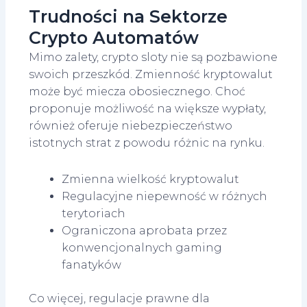
Trudności na Sektorze
Crypto Automatów
Mimo zalety, crypto sloty nie są pozbawione
swoich przeszkód. Zmienność kryptowalut
może być miecza obosiecznego. Choć
proponuje możliwość na większe wypłaty,
również oferuje niebezpieczeństwo
istotnych strat z powodu różnic na rynku.
Zmienna wielkość kryptowalut
Regulacyjne niepewność w różnych
terytoriach
Ograniczona aprobata przez
konwencjonalnych gaming
fanatyków
Co więcej, regulacje prawne dla