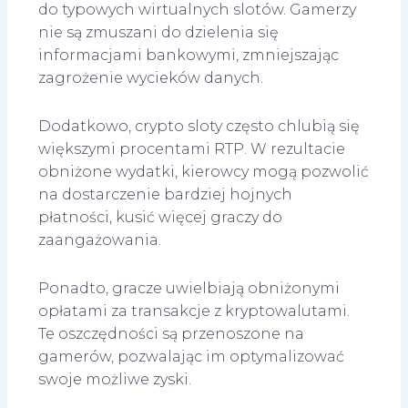
do typowych wirtualnych slotów. Gamerzy
nie są zmuszani do dzielenia się
informacjami bankowymi, zmniejszając
zagrożenie wycieków danych.
Dodatkowo, crypto sloty często chlubią się
większymi procentami RTP. W rezultacie
obniżone wydatki, kierowcy mogą pozwolić
na dostarczenie bardziej hojnych
płatności, kusić więcej graczy do
zaangażowania.
Ponadto, gracze uwielbiają obniżonymi
opłatami za transakcje z kryptowalutami.
Te oszczędności są przenoszone na
gamerów, pozwalając im optymalizować
swoje możliwe zyski.