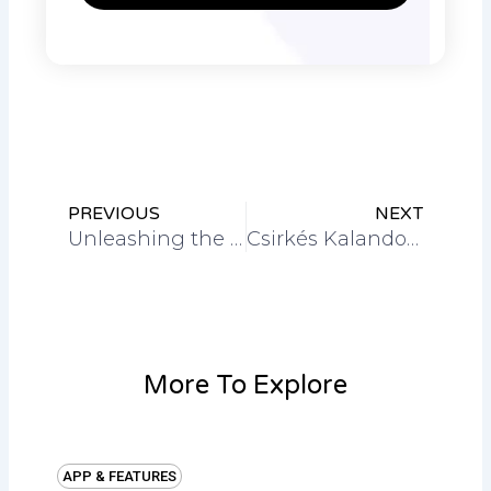
Prev
Nex
PREVIOUS
NEXT
Unleashing the Thrill of Bitstarz Australia for Epic Gaming Adventures
Csirkés Kalandok Útján a Második Rész Felejthetetlen Élményéért
More To Explore
APP & FEATURES