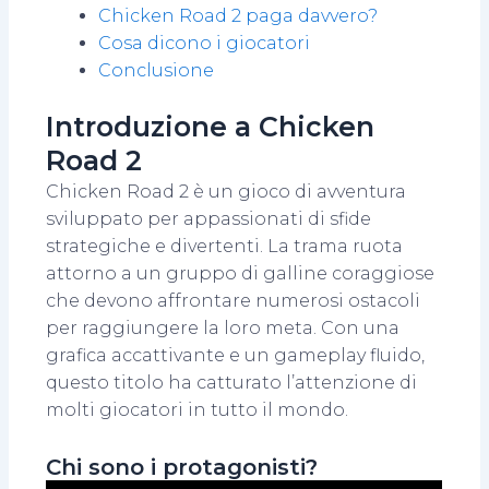
Chicken Road 2 paga davvero?
Cosa dicono i giocatori
Conclusione
Introduzione a Chicken
Road 2
Chicken Road 2 è un gioco di avventura
sviluppato per appassionati di sfide
strategiche e divertenti. La trama ruota
attorno a un gruppo di galline coraggiose
che devono affrontare numerosi ostacoli
per raggiungere la loro meta. Con una
grafica accattivante e un gameplay fluido,
questo titolo ha catturato l’attenzione di
molti giocatori in tutto il mondo.
Chi sono i protagonisti?