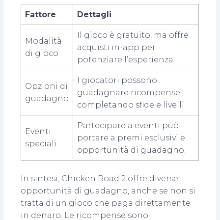
Fattore
Dettagli
Il gioco è gratuito, ma offre
Modalità
acquisti in-app per
di gioco
potenziare l’esperienza.
I giocatori possono
Opzioni di
guadagnare ricompense
guadagno
completando sfide e livelli.
Partecipare a eventi può
Eventi
portare a premi esclusivi e
speciali
opportunità di guadagno.
In sintesi, Chicken Road 2 offre diverse
opportunità di guadagno, anche se non si
tratta di un gioco che paga direttamente
in denaro. Le ricompense sono