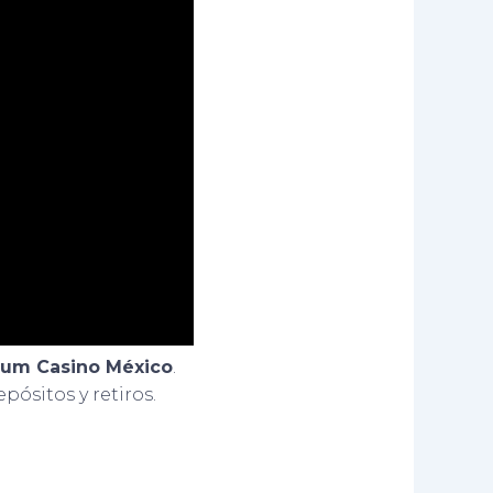
ium Casino México
.
pósitos y retiros.