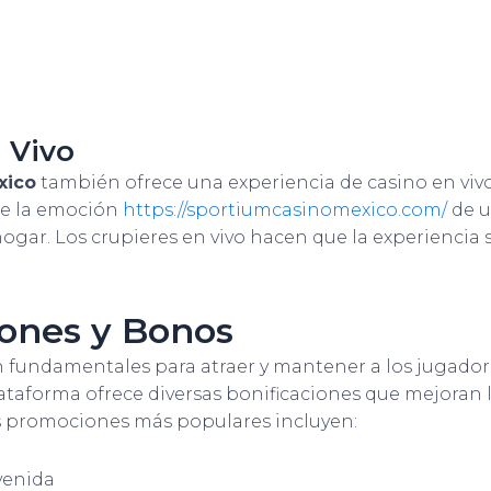
n Vivo
xico
también ofrece una experiencia de casino en vivo
de la emoción
https://sportiumcasinomexico.com/
de u
ogar. Los crupieres en vivo hacen que la experiencia
iones y Bonos
 fundamentales para atraer y mantener a los jugado
lataforma ofrece diversas bonificaciones que mejoran 
as promociones más populares incluyen:
venida