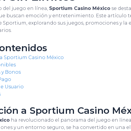
 del juego en línea,
Sportium Casino México
se dest
ue buscan emoción y entretenimiento. Este artículo te 
 de Sportium, explorando sus juegos, promociones y la 
rios.
Contenidos
n a Sportium Casino México
onibles
 y Bonos
 Pago
de Usuario
s
cción a Sportium Casino Méx
xico
ha revolucionado el panorama del juego en línea 
ones y un entorno seguro, se ha convertido en una e