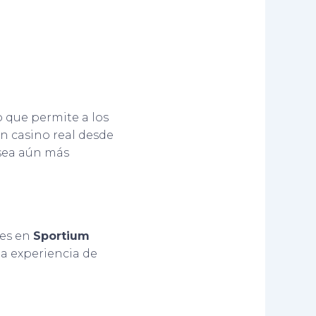
 que permite a los
n casino real desde
 sea aún más
res en
Sportium
la experiencia de