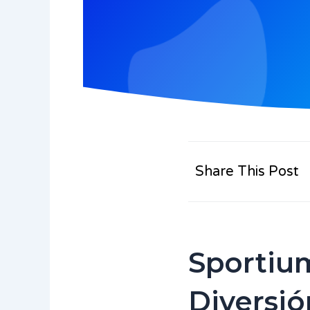
Share This Post
Sportiu
Diversió