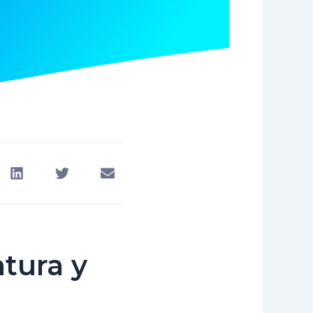
tura y