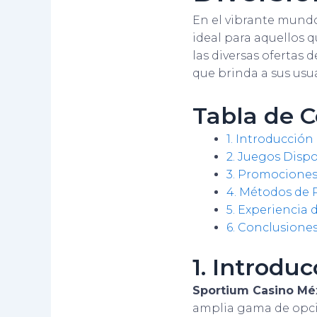
En el vibrante mundo
ideal para aquellos q
las diversas ofertas
que brinda a sus usua
Tabla de 
1. Introducció
2. Juegos Disp
3. Promociones
4. Métodos de
5. Experiencia 
6. Conclusione
1. Introdu
Sportium Casino Mé
amplia gama de opci