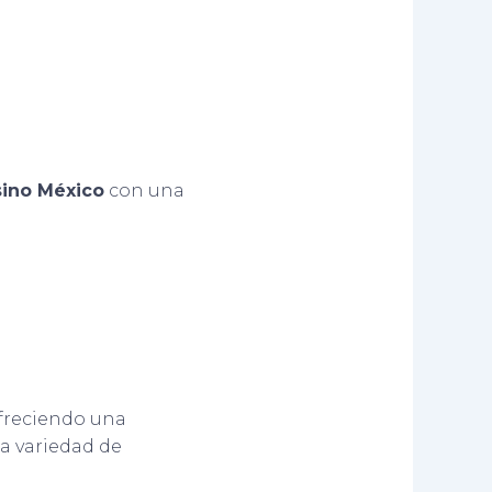
ino México
con una
ofreciendo una
a variedad de