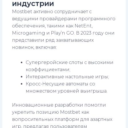
индустрии
Mostbet активно сотрудничает с
ведущими провайдерами программного
обеспечения, такими как NetEnt,
Microgaming и Play’n GO. В 2023 году они
представили ряд захватывающих
новинок, включая:
Супергеройские слоты с высокими
коэффициентами;
Интерактивные настольные игры;
Кросс-Несущие автоматы со
множеством уровней выигрыша.
Инновационные разработки помогли
укрепить позицию Mostbet как
вопросительных платформ для азартных
игр, предлагая пользователям