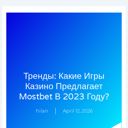
Skip
to
content
Тренды: Какие Игры
Казино Предлагает
Mostbet В 2023 Году?
hilan
April 12, 2026