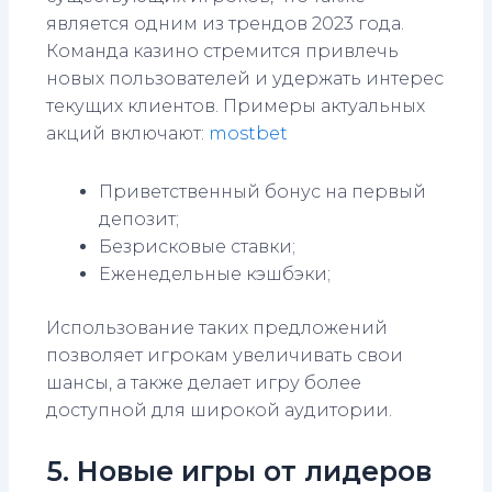
является одним из трендов 2023 года.
Команда казино стремится привлечь
новых пользователей и удержать интерес
текущих клиентов. Примеры актуальных
акций включают:
mostbet
Приветственный бонус на первый
депозит;
Безрисковые ставки;
Еженедельные кэшбэки;
Использование таких предложений
позволяет игрокам увеличивать свои
шансы, а также делает игру более
доступной для широкой аудитории.
5. Новые игры от лидеров