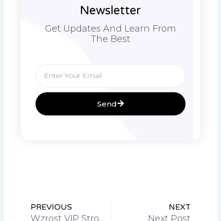
Newsletter
Get Updates And Learn From
The Best
Email
Send
Prev
Nex
PREVIOUS
NEXT
Wzrost VIP Stron kasynowych: Nowa Okres w Graniu na PC
Next Post