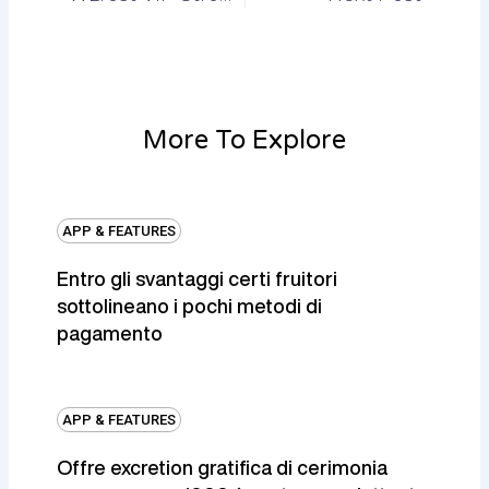
More To Explore
APP & FEATURES
Entro gli svantaggi certi fruitori
sottolineano i pochi metodi di
pagamento
APP & FEATURES
Offre excretion gratifica di cerimonia