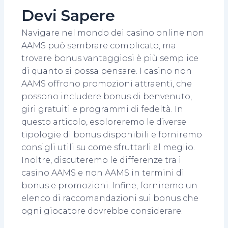
Devi Sapere
Navigare nel mondo dei casino online non
AAMS può sembrare complicato, ma
trovare bonus vantaggiosi è più semplice
di quanto si possa pensare. I casino non
AAMS offrono promozioni attraenti, che
possono includere bonus di benvenuto,
giri gratuiti e programmi di fedeltà. In
questo articolo, esploreremo le diverse
tipologie di bonus disponibili e forniremo
consigli utili su come sfruttarli al meglio.
Inoltre, discuteremo le differenze tra i
casino AAMS e non AAMS in termini di
bonus e promozioni. Infine, forniremo un
elenco di raccomandazioni sui bonus che
ogni giocatore dovrebbe considerare.