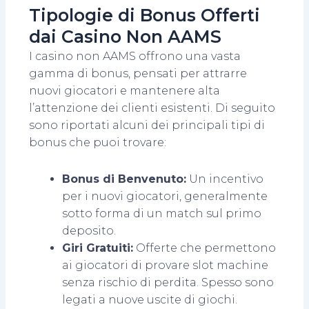
Tipologie di Bonus Offerti
dai Casino Non AAMS
I casino non AAMS offrono una vasta
gamma di bonus, pensati per attrarre
nuovi giocatori e mantenere alta
l’attenzione dei clienti esistenti. Di seguito
sono riportati alcuni dei principali tipi di
bonus che puoi trovare:
Bonus di Benvenuto:
Un incentivo
per i nuovi giocatori, generalmente
sotto forma di un match sul primo
deposito.
Giri Gratuiti:
Offerte che permettono
ai giocatori di provare slot machine
senza rischio di perdita. Spesso sono
legati a nuove uscite di giochi.