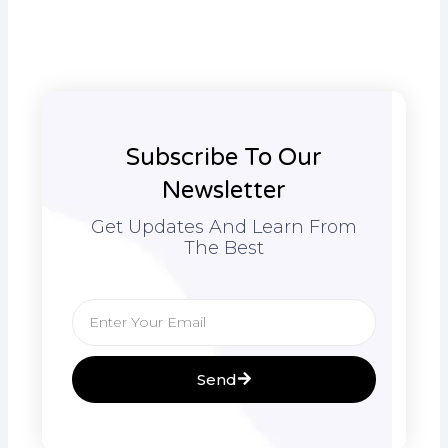
Subscribe To Our
Newsletter
Get Updates And Learn From
The Best
Email
Send