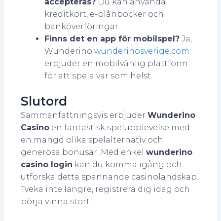
accepteras?
Du kan använda
kreditkort, e-plånböcker och
banköverföringar.
Finns det en app för mobilspel?
Ja,
Wunderino
wunderinosverige.com
erbjuder en mobilvänlig plattform
för att spela var som helst.
Slutord
Sammanfattningsvis erbjuder
Wunderino
Casino
en fantastisk spelupplevelse med
en mängd olika spelalternativ och
generösa bonusar. Med enkel
wunderino
casino login
kan du komma igång och
utforska detta spännande casinolandskap.
Tveka inte längre, registrera dig idag och
börja vinna stort!