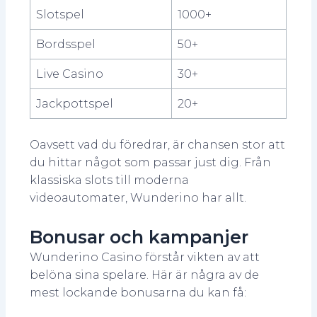
Slotspel
1000+
Bordsspel
50+
Live Casino
30+
Jackpottspel
20+
Oavsett vad du föredrar, är chansen stor att
du hittar något som passar just dig. Från
klassiska slots till moderna
videoautomater, Wunderino har allt.
Bonusar och kampanjer
Wunderino Casino förstår vikten av att
belöna sina spelare. Här är några av de
mest lockande bonusarna du kan få: