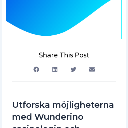
Share This Post
Utforska möjligheterna
med Wunderino