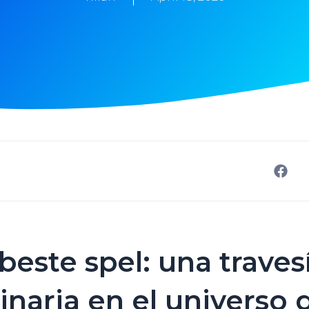
beste spel: una traves
inaria en el universo 