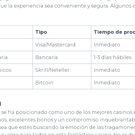
que la experiencia sea conveniente y segura. Algunos
Tipo
Tiempo de pro
Visa/Mastercard
Inmediato
ria
Bancaria
1-3 días hábiles
icos
Skrill/Neteller
Inmediato
Bitcoin
Inmediato
n
se ha posicionado como uno de los mejores casinos e
os, excelentes bonos y un compromiso inquebrantabl
 sea que estés buscando la emoción de las tragamoned
ay algo para todos en este fantástico casino. No es d