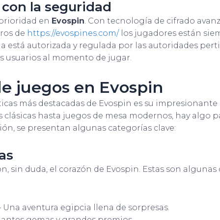
con la seguridad
prioridad en
Evospin
. Con tecnología de cifrado avanz
eros de
https://evospines.com/
los jugadores están sie
a está autorizada y regulada por las autoridades perti
os usuarios al momento de jugar.
de juegos en Evospin
sticas más destacadas de Evospin es su impresionante 
clásicas hasta juegos de mesa modernos, hay algo pa
ión, se presentan algunas categorías clave:
as
, sin duda, el corazón de Evospin. Estas son algunas 
 Una aventura egipcia llena de sorpresas.
llantes gemas y grandes premios.