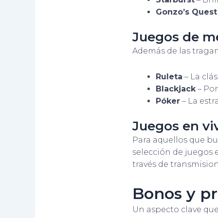
Gonzo’s Quest
Juegos de m
Además de las tragam
Ruleta
– La clá
Blackjack
– Pon
Póker
– La estr
Juegos en vi
Para aquellos que b
selección de juegos 
través de transmisio
Bonos y p
Un aspecto clave que