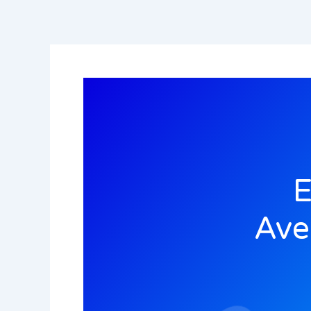
Skip
to
content
E
Ave