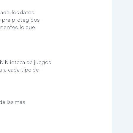
ada, los datos
mpre protegidos.
nentes, lo que
biblioteca de juegos.
ra cada tipo de
de las más