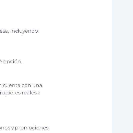
sa, incluyendo:
e opción.
n cuenta con una
rupieres reales a
bonos y promociones.