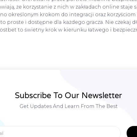
ają, że korzystanie z nich w zakładach online staje si
sno określonym krokom do integracji oraz korzyściom
ę to proste i dostępne dla każdego gracza. Nie czekaj d
ostbet to świetny krok w kierunku łatwego i bezpiec
Subscribe To Our Newsletter
Get Updates And Learn From The Best