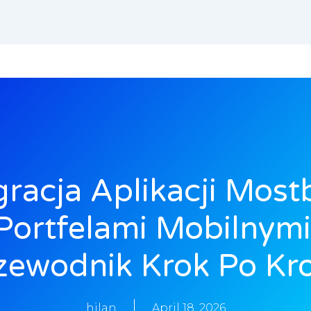
gracja Aplikacji Most
Portfelami Mobilnymi
zewodnik Krok Po Kr
hilan
April 18, 2026