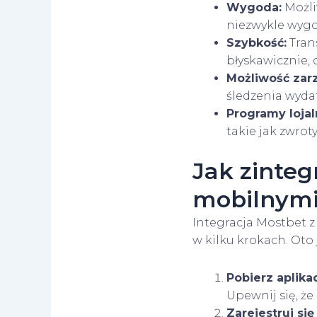
Wygoda:
Możli
niezwykle wygo
Szybkość:
Tran
błyskawicznie, 
Możliwość zar
śledzenia wyda
Programy loja
takie jak zwrot
Jak zinteg
mobilnym
Integracja Mostbet 
w kilku krokach. Oto 
Pobierz aplika
Upewnij się, że
Zarejestruj się