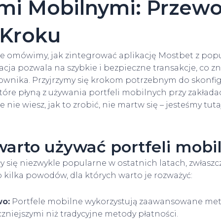
ami Mobilnymi: Przew
 Kroku
le omówimy, jak zintegrować aplikację Mostbet z pop
acja pozwala na szybkie i bezpieczne transakcje, co 
wnika. Przyjrzymy się krokom potrzebnym do skonfigu
które płyną z używania portfeli mobilnych przy zakład
ze nie wiesz, jak to zrobić, nie martw się – jesteśmy tuta
warto używać portfeli mobi
ły się niezwykle popularne w ostatnich latach, zwłasz
o kilka powodów, dla których warto je rozważyć:
wo:
Portfele mobilne wykorzystują zaawansowane meto
czniejszymi niż tradycyjne metody płatności.