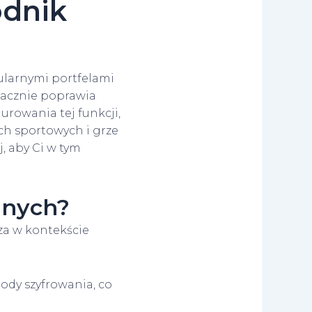
odnik
ularnymi portfelami
znacznie poprawia
rowania tej funkcji,
ach sportowych i grze
j, aby Ci w tym
lnych?
cza w kontekście
dy szyfrowania, co