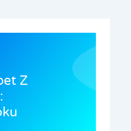
bet Z
:
oku