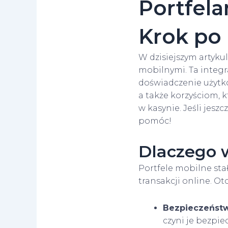
Portfel
Krok po
W dzisiejszym artyku
mobilnymi. Ta integr
doświadczenie użytko
a także korzyściom, 
w kasynie. Jeśli jeszc
pomóc!
Dlaczego 
Portfele mobilne sta
transakcji online. Ot
Bezpieczeńst
czyni je bezpie