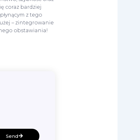
ę coraz bardziej
 płynącym z tego
łużej – zintegrowanie
znego obstawiania!
Send