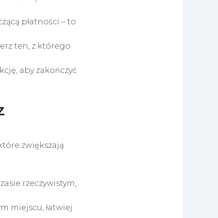
zącą płatności – to
erz ten, z którego
cję, aby zakończyć
z
które zwiększają
asie rzeczywistym,
m miejscu, łatwiej