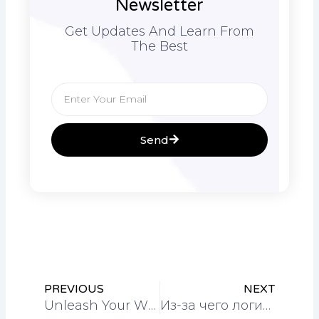
Newsletter
Get Updates And Learn From
The Best
Email
Send
Prev
Nex
PREVIOUS
NEXT
Unleash Your Winning Streak with the Game-Changing Bet9ja App
Из-за чего логическое построение взаимодействия первостепеннее графических элементов